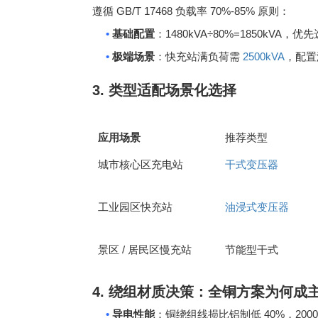
GB/T 17468
70%-85%
遵循
负载率
原则：
•
1480kVA÷80%=1850kVA
基础配置
：
，优先
•
2500kVA
极端场景
：快充站满负荷需
，配置
3.
类型适配场景化选择
应用场景
推荐类型
城市核心区充电站
干式变压器
工业园区快充站
油浸式变压器
/
景区
居民区慢充站
节能型干式
4.
绕组材质决策：全铜方案为何成
•
40%
200
导电性能
：铜绕组线损比铝制低
，