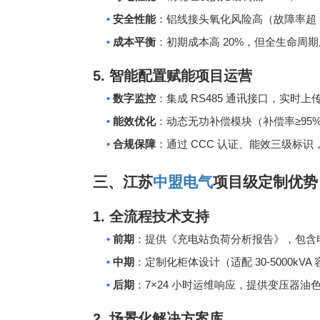
•
安全性能
：铝线接头氧化风险高（故障率超
•
20%
成本平衡
：初期成本高
，但全生命周
5.
智能配置赋能项目运营
•
RS485
数字监控
：集成
通讯接口，实时上
•
≥95
能效优化
：动态无功补偿模块（补偿率
•
CCC
合规保障
：通过
认证、能效三级标识
三、江苏
中盟电气
项目级定制优势
1.
全流程技术支持
•
前期
：提供《充电站负荷分析报告》，包含
•
30-5000kVA
中期
：定制化柜体设计（适配
•
7×24
后期
：
小时运维响应，提供变压器油
2.
场景化解决方案库