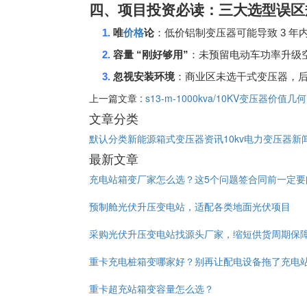
四、项目投资必读：三大选型误区
1.
3
唯
价格
论
：低价铝制变压器可能导致
年
2.
“
”
容量
刚好够用
：未预留电动车功率升级
3.
忽视安装环境
：商业区未选干式变压器，
上一篇文章 :
s13-m-1000kva/10KV变压器价
文章分类
默认分类
新能源箱式变压器资讯
10kv电力变压器新
最新文章
充电站箱变厂家怎么选？这5个问题签合同前一定要
预制舱光伏升压变电站，适配各类地面光伏项目
采购光伏升压变电站找源头厂家，缩短供货周期保
重卡充电桩箱变哪家好？别再让配电设备拖了充电
重卡超充站箱变容量怎么选？