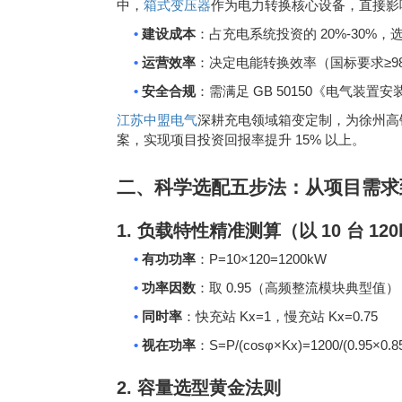
中，
箱式变压器
作为电力转换核心设备，直接影
•
20%-30%
建设成本
：占充电系统投资的
，
•
≥9
运营效率
：决定电能转换效率（国标要求
•
GB 50150
安全合规
：需满足
《电气装置安
江苏中盟电气
深耕充电领域箱变定制，为徐州高
15%
案，实现项目投资回报率提升
以上。
二、科学选配五步法：从项目需求
1.
负载特性精准测算（以
10
台
12
•
P=10×120=1200kW
有功功率
：
•
0.95
功率因数
：取
（高频整流模块典型值）
•
Kx=1
Kx=0.75
同时率
：快充站
，慢充站
•
S=P/(cosφ×Kx)=1200/(0.95×0.8
视在功率
：
2.
容量选型黄金法则