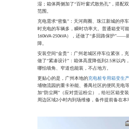
湿；箱体两侧加了“百叶窗式散热孔”，搭配
范围。
充电需求“密集”：天河商圈、珠江新城的停
时充电的车辆多，瞬时功率大。普通箱变可能
），还做了“多回路保护”——
160kVA-250kVA
障。
安装空间“金贵”：广州老城区停车位紧张，
做了“紧凑设计”：箱体高度降低到
米以内
2.5
哪怕墙角、窄道也能装，不占地方。
更贴心的是，广州本地的
充电桩专用箱变生
埔物流园的重卡补能、番禺社区的便民充电等
加“防尘网”（应对货运粉尘），给社区箱变
周边区域
小时内到场维修，备件提前备在本
2