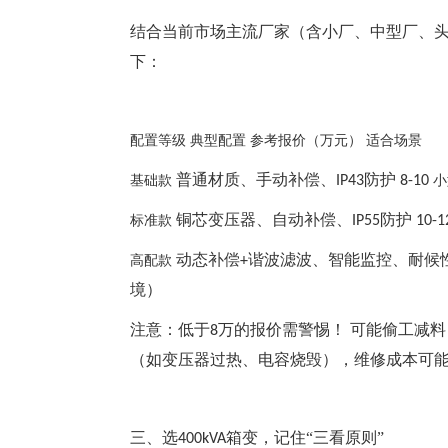
结合当前市场主流厂家（含小厂、中型厂、
下：
配置等级
典型配置
参考报价（万元）
适合场景
普通材质、手动补偿、
防护
基础款
IP43
8-10
小
铜芯变压器、自动补偿、
防护
标准款
IP55
10-1
动态补偿
谐波滤波、智能监控、耐候
高配款
+
境）
注意：低于
万的报价需警惕！ 可能偷工减
8
（如变压器过热、电容烧毁），维修成本可
三、选
箱变，记住“三看原则”
400kVA