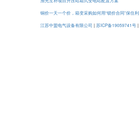
渔光互补项目升压站箱式变电站配置方案
铜价一天一个价，箱变采购如何用“锁价合同”保住
江苏中盟电气设备有限公司
|
苏ICP备19059741号