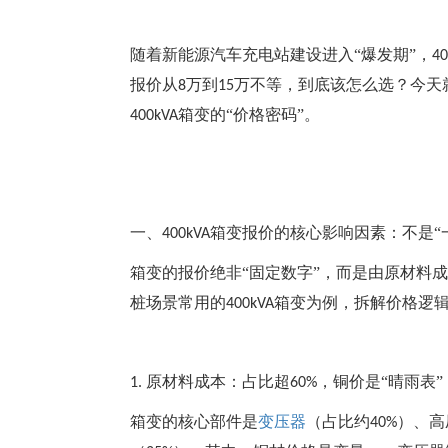
随着新能源汽车充电站建设进入“爆发期”，
40
报价从
万到
万不等，到底该怎么选？今天
8
15
箱变的“价格密码”。
400kVA
一、
箱变报价的核心影响因素：不是“一
400kVA
箱变的报价绝非“固定数字”，而是由原材料
桩场景常用的
箱变为例，拆解价格逻
400kVA
原材料成本：占比超
，铜价是“晴雨表”
1.
60%
箱变的核心部件是
变压器
（占比约
）、高
40%