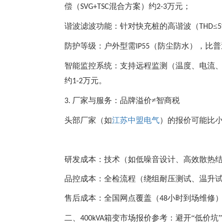
偿（
混合方案）约
万元；
SVG+TSC
2-3
谐波滤波功能：针对快充桩的高谐波（
≤
THD
防护等级：户外型需
（防尘防水），比普
IP55
智能监控系统：支持远程监测（温度、电流
约
万元。
1-2
厂家与服务：品牌溢价≠智商税
3.
头部厂家（如
江苏中盟电气
）的报价可能比
研发成本：技术（如低噪音设计、高效散热
品控成本：全检流程（绕组耐压测试、温升
售后成本：全国网点覆盖（
小时到场维修
48
二、
箱变市场报价参考：避开“低价坑”
400kVA