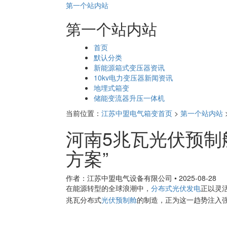
第一个站内站
第一个站内站
页
首页
面
默认分类
导
新能源箱式变压器资讯
航
10kv电力变压器新闻资讯
地埋式箱变
储能变流器升压一体机
当前位置：
江苏中盟电气箱变首页
>
第一个站内站
河南5兆瓦光伏预制
方案”
作者：江苏中盟电气设备有限公司
•
2025-08-28
在能源转型的全球浪潮中，
分布式光伏发电
正以灵
兆瓦分布式
光伏预制舱
的制造，正为这一趋势注入