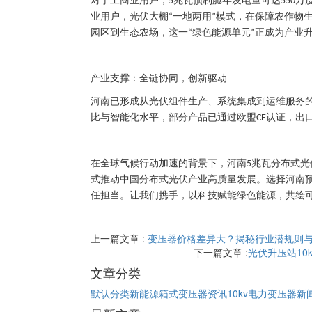
对于工商业用户，
兆瓦预制舱年发电量可达
万
5
550
业用户，光伏大棚
一地两用
模式，在保障农作物
“
”
园区到生态农场，这一
绿色能源单元
正成为产业
“
”
产业支撑：全链协同，创新驱动
河南已形成从光伏组件生产、系统集成到运维服务
比与智能化水平，部分产品已通过欧盟
认证，出
CE
在全球气候行动加速的背景下，河南
兆瓦分布式光
5
式推动中国分布式光伏产业高质量发展。选择河南
任担当。让我们携手，以科技赋能绿色能源，共绘
上一篇文章 :
变压器价格差异大？揭秘行业潜规则
下一篇文章 :
​​光伏升压站
文章分类
默认分类
新能源箱式变压器资讯
10kv电力变压器新