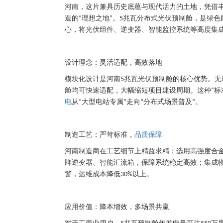
河南，这片兼具历史底蕴与现代活力的土地，凭借
造的
理想之地
。
兆瓦分布式光伏预制舱，是绿色
“
”
5
心，将光伏组件、逆变器、智能监控系统等高度集
设计理念：灵活适配，高效落地
模块化设计是河南
兆瓦光伏预制舱的核心优势。无
5
舱均可快速适配，大幅缩短项目建设周期。这种
标
“
电
从
大型电站专属
走向
分布式场景普及
。
“
”
“
”
制造工艺：严苛标准，
品质保障
河南制造商在工艺细节上精益求精：选用高强度合
牌逆变器、智能汇流箱，保障系统稳定高效；集成
警，运维成本降低
以上。
30%
应用价值：降本增效，多场景共赢