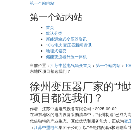
第一个站内站
第一个站内站
页
首页
面
默认分类
导
新能源箱式变压器资讯
航
10kv电力变压器新闻资讯
地埋式箱变
储能变流器升压一体机
当前位置：
江苏中盟电气箱变首页
>
第一个站内站
>
1
东地区项目都选我们？
徐州变压器厂家的“地
项目都选我们？
作者：江苏中盟电气设备有限公司
•
2025-09-02
在华东地区的电力设备采购清单中，
“徐州制造”已成为
凭借独特的产业生态、区位优势和服务能力，正成为
变
（
江苏中盟电气
集团子公司）以“全链路配套
极速响应”
+