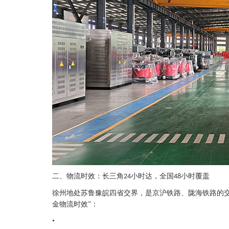
二、物流时效：长三角
小时达，全国
小时覆盖
24
48
徐州地处苏鲁豫皖四省交界，是京沪铁路、陇海铁路的
金物流时效”：
•