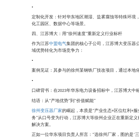
•
定制化开发：针对华东地区潮湿、盐雾腐蚀等特殊环境
化工园区、数据中心等场景。
四、江苏博大：用
“徐州速度”重新定义行业标杆
作为江苏
中盟电气
集团的核心子公司，江苏博大变压器
域优势转化为市场竞争力：
•
案例见证：其参与的徐州某钢铁厂技改项目，通过本地
•
口碑背书：在
年华东电力设备招标中，江苏博大中
2023
结语：从
“产地优势”到“价值赋能”
徐州变压器厂家
的崛起，本质是
“产业生态
区位红利
服
+
+
务”从口号变为行动，江苏博大等徐州企业正在重新定义
解决方案。
正如一位华东项目负责人所言：
“选徐州厂家，图的是‘