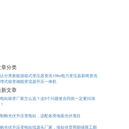
文章分类
认分类
新能源箱式变压器资讯
10kv电力变压器新闻资讯
埋式箱变
储能变流器升压一体机
最新文章
电站箱变厂家怎么选？这5个问题签合同前一定要问清
！
制舱光伏升压变电站，适配各类地面光伏项目
购光伏升压变电站找源头厂家，缩短供货周期保障工期