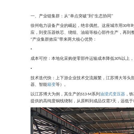
一、产业链集群：从
“单点突破”到“生态协同”
徐州电力设备产业的崛起，绝非偶然。这座城市用
年
30
应，到变压器铁芯、绕组、油箱等核心部件生产，再到
“产业集群效应”带来两大核心优势：
•
成本可控：本地化采购使零部件运输成本降低
以上，
30%
•
技术迭代快：上下游企业技术交流频繁，江苏博大等头
器、智能
箱变
等）。
以江苏博大为例，其生产的
系列
油浸式变压器
，铁
S13-M
提供的高纯度铜线绕制，从原料到成品仅需
天，远低于
7