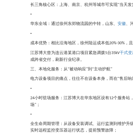
长三角核心区：上海、南京、杭州等城市可实现
“当天发
•
华东全域：通过徐州东郊物流园的中转，山东、
安徽
、
•
成本优势：相比沿海地区，徐州陆运成本低
，且
20%-30%
江苏博大曾为连云港某港口项目紧急调拨
台
干式变
5
35kV
成跨省交付，刷新行业纪录。
三、本地化服务：从
“被动响应”到“主动护航”
电力设备项目的痛点，往往不在设备本身，而在
“售后响
•
小时驻场服务：江苏博大在华东地区设有
个服务站
24
12
场”；
•
全生命周期管理：从设备安装调试、运行监测到维护升
实时远程监控变压器运行状态，提前预警故障；