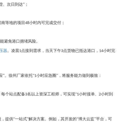
货、次日到达”；
河南等地的项目
小时内可完成交付；
48
能避免港口拥堵风险。
压器
。凌晨
点接到需求，当天下午
点货物已抵达港口，
小时完
1
3
14
应”。徐州厂家依托“
小时应急圈”，将服务能力做到极致：
1
，每个站点配备
名以上资深工程师，可实现“
小时接单、
小时到
3
1
2
级，提供
“一站式”解决方案。例如，其开发的“博大云监”平台，可