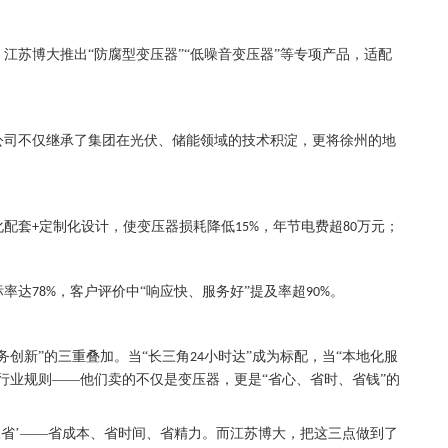
，江苏博大推出
“防腐型变压器”“低噪音变压器”等专项产品，适配
公司不仅继承了集团在光伏、储能领域的技术积淀，更将徐州的地
化配套
定制化设计，使变压器损耗降低
，年节电费超
万元；
+
15%
80
标率达
，客户评价中“响应快、服务好”提及率超
。
78%
90%
务创新”的三重叠加。当“长三角
小时达”成为标配，当“本地化服
24
行业规则——他们卖的不仅是变压器，更是“省心、省时、省钱”的
三省’——省成本、省时间、省精力。而江苏博大，把这三点做到了