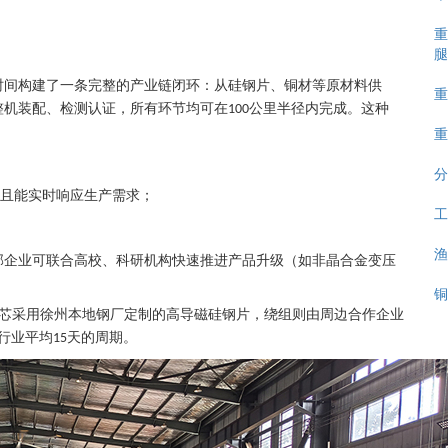
重
腿
时间构建了一条完整的产业链闭环：从硅钢片、铜材等原材料供
重
整机装配、检测认证，所有环节均可在
公里半径内完成。这种
100
重
分
且能实时响应生产需求；
工
渔
部企业可联合高校、科研机构快速推进产品升级（如非晶合金变压
铜
芯采用徐州本地钢厂定制的高导磁硅钢片，绕组则由周边合作企业
行业平均
天的周期。
15