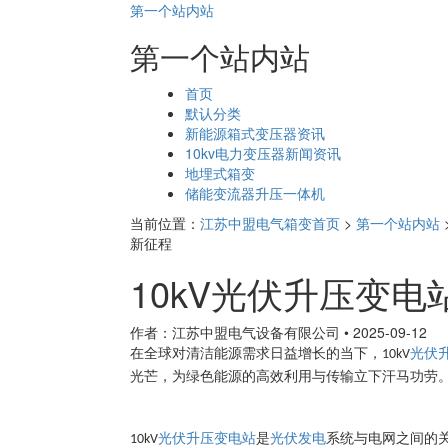
第一个站内站
第一个站内站
页
首页
面
默认分类
导
新能源箱式变压器资讯
航
10kv电力变压器新闻资讯
地埋式箱变
储能变流器升压一体机
当前位置：
江苏中盟电气箱变首页
>
第一个站内站
新征程
10kV光伏升压变
作者：江苏中盟电气设备有限公司
•
2025-09-12
在全球对清洁能源需求日益增长的当下，
光伏
10kV
光芒，为绿色能源的高效利用与传输立下汗马功劳
光伏升压
变电站
是
光伏发电
系统与电网之间的
10kV