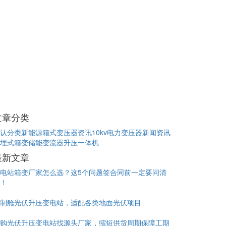
文章分类
认分类
新能源箱式变压器资讯
10kv电力变压器新闻资讯
埋式箱变
储能变流器升压一体机
最新文章
电站箱变厂家怎么选？这5个问题签合同前一定要问清
！
制舱光伏升压变电站，适配各类地面光伏项目
购光伏升压变电站找源头厂家，缩短供货周期保障工期