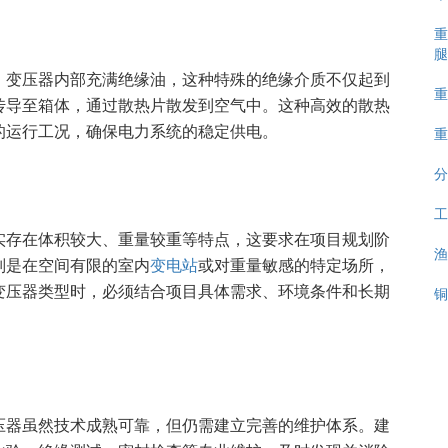
重
腿
。变压器内部充满绝缘油，这种特殊的绝缘介质不仅起到
重
传导至箱体，通过散热片散发到空气中。这种高效的散热
重
的运行工况，确保电力系统的稳定供电。
分
工
实存在体积较大、重量较重等特点，这要求在项目规划阶
渔
别是在空间有限的室内
变电站
或对重量敏感的特定场所，
铜
变压器类型时，必须结合项目具体需求、环境条件和长期
压器虽然技术成熟可靠，但仍需建立完善的维护体系。建