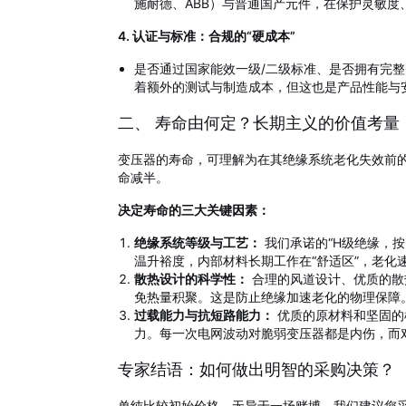
施耐德、ABB）与普通国产元件，在保护灵敏
4. 认证与标准：合规的“硬成本”
是否通过国家能效一级/二级标准、是否拥有完整的
着额外的测试与制造成本，但这也是产品性能与
二、 寿命由何定？长期主义的价值考量
变压器的寿命，可理解为在其绝缘系统老化失效前
命减半。
决定寿命的三大关键因素：
绝缘系统等级与工艺：
我们承诺的“H级绝缘，
温升裕度，内部材料长期工作在“舒适区”，老化
散热设计的科学性：
合理的风道设计、优质的散
免热量积聚。这是防止绝缘加速老化的物理保障
过载能力与抗短路能力：
优质的原材料和坚固的
力。每一次电网波动对脆弱变压器都是内伤，而
专家结语：如何做出明智的采购决策？
单纯比较初始价格，无异于一场赌博。我们建议您