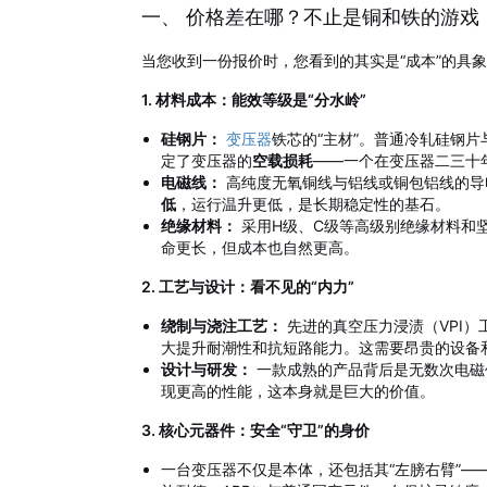
一、 价格差在哪？不止是铜和铁的游戏
当您收到一份报价时，您看到的其实是“成本”的具
1. 材料成本：能效等级是“分水岭”
硅钢片：
变压器
铁芯的“主材”。普通冷轧硅钢
定了变压器的
空载损耗
——一个在变压器二三十
电磁线：
高纯度无氧铜线与铝线或铜包铝线的导
低
，运行温升更低，是长期稳定性的基石。
绝缘材料：
采用H级、C级等高级别绝缘材料和
命更长，但成本也自然更高。
2. 工艺与设计：看不见的“内力”
绕制与浇注工艺：
先进的真空压力浸渍（VPI
大提升耐潮性和抗短路能力。这需要昂贵的设备
设计与研发：
一款成熟的产品背后是无数次电磁
现更高的性能，这本身就是巨大的价值。
3. 核心元器件：安全“守卫”的身价
一台变压器不仅是本体，还包括其“左膀右臂”—