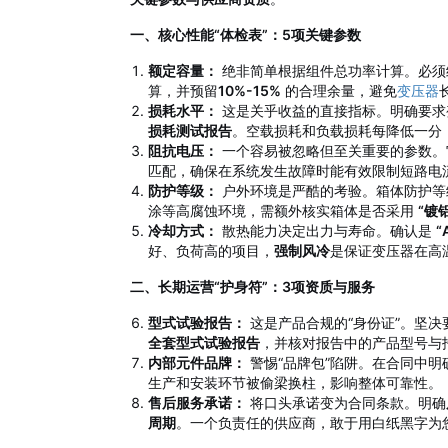
一、核心性能“体检表”：5项关键参数
额定容量：
绝非简单根据组件总功率计算。必须
算，并预留
10%-15%
的合理余量，避免
变压器
损耗水平：
这是关乎收益的直接指标。明确要求
损耗测试报告
。空载损耗和负载损耗每降低一分
阻抗电压：
一个容易被忽略但至关重要的参数。
匹配，确保在系统发生故障时能有效限制短路电
防护等级：
户外环境是严酷的考验。箱体防护
涂等高腐蚀环境，需额外核实箱体是否采用
“镀
冷却方式：
散热能力决定出力与寿命。确认是
“
好、负荷高的项目，
强制风冷
是保证变压器在高
二、长期运营“护身符”：3项资质与服务
型式试验报告：
这是产品合规的“身份证”。坚
全套型式试验报告
，并核对报告中的产品型号与
内部元件品牌：
警惕“品牌包”陷阱。在合同中明
生产和安装环节被偷梁换柱，影响整体可靠性。
售后服务承诺：
将口头承诺变为合同条款。明确
周期
。一个负责任的供应商，敢于用白纸黑字为