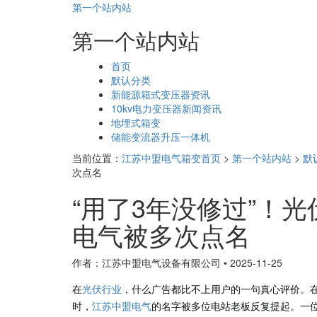
第一个站内站
第一个站内站
页
首页
面
默认分类
导
新能源箱式变压器资讯
航
10kv电力变压器新闻资讯
地埋式箱变
储能变流器升压一体机
当前位置：
江苏中盟电气箱变首页
>
第一个站内站
>
默
次点名
“用了3年没修过”！
电气被多次点名
作者：江苏中盟电气设备有限公司
•
2025-11-25
在
光伏行业
，什么广告都比不上用户的一句真心评价。在
时，
江苏中盟电气
的名字被多位电站老板反复提起。一位