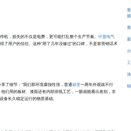
重
腿
重
的停机，损失的不仅是电费，更可能打乱整个生产节奏。
中盟电气
重
赢得了用户的信任。这种“用了几年没修过”的口碑，不是靠营销话术
分
。
工
渔
享了细节：“我们那环境腐蚀性强，普通
箱变
一两年外观就不行
铜
。他们用的板材、漆面还有内部排线工艺，一眼就能看出差别，非
障设备长久稳定运行的物质基础。