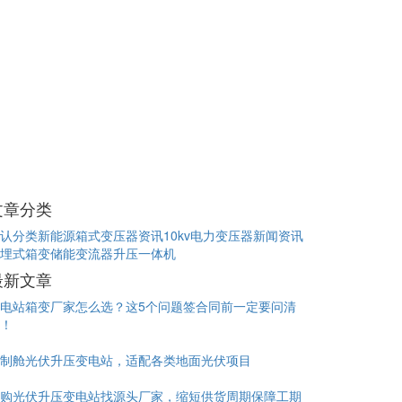
文章分类
认分类
新能源箱式变压器资讯
10kv电力变压器新闻资讯
埋式箱变
储能变流器升压一体机
最新文章
电站箱变厂家怎么选？这5个问题签合同前一定要问清
！
制舱光伏升压变电站，适配各类地面光伏项目
购光伏升压变电站找源头厂家，缩短供货周期保障工期