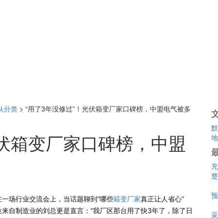
认分类
>
“用了3年没修过”！光伏箱变厂家口碑榜，中盟电气被多
默
光伏箱变厂家口碑榜，中盟
地
充
楚
预
一场行业交流会上，当话题聊到“哪些
箱变厂家
真正让人省心”
来自制造业的刘总更是直言：“我厂区那台用了快3年了，除了日
采