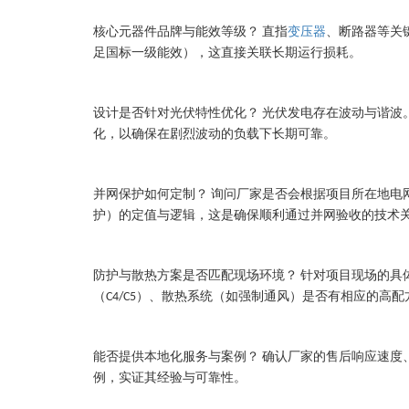
核心元器件品牌与能效等级？
直指
变压器
、断路器等关
足国标一级能效），这直接关联长期运行损耗。
设计是否针对光伏特性优化？
光伏发电存在波动与谐波
化，以确保在剧烈波动的负载下长期可靠。
并网保护如何定制？
询问厂家是否会根据项目所在地电
护）的定值与逻辑，这是确保顺利通过并网验收的技术
防护与散热方案是否匹配现场环境？
针对项目现场的具
（
）、散热系统（如强制通风）是否有相应的高配
C4/C5
能否提供本地化服务与案例？
确认厂家的售后响应速度
例，实证其经验与可靠性。