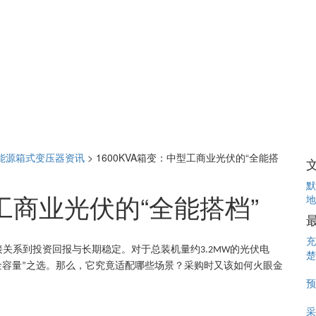
能源箱式变压器资讯
>
1600KVA箱变：中型工商业光伏的“全能搭
默
型工商业光伏的“全能搭档”
地
充
接关系到投资回报与长期稳定。对于总装机量约
的光伏电
3.2MW
楚
金容量
之选。那么，它究竟适配哪些场景？采购时又该如何火眼金
”
预
采