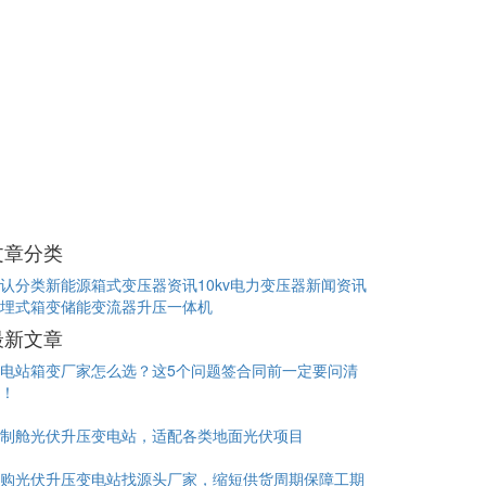
文章分类
认分类
新能源箱式变压器资讯
10kv电力变压器新闻资讯
埋式箱变
储能变流器升压一体机
最新文章
电站箱变厂家怎么选？这5个问题签合同前一定要问清
！
制舱光伏升压变电站，适配各类地面光伏项目
购光伏升压变电站找源头厂家，缩短供货周期保障工期