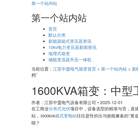
第一个站内站
第一个站内站
页
首页
面
默认分类
导
新能源箱式变压器资讯
航
10kv电力变压器新闻资讯
地埋式箱变
储能变流器升压一体机
当前位置：
江苏中盟电气箱变首页
>
第一个站内站
>
新
档”
1600KVA箱变：中
作者：江苏中盟电气设备有限公司
•
2025-12-01
在工商业
分布式光伏
项目中，设备选型的精准与否，直
站，
箱式变电站
往往是性价比与效能兼备的
黄
1600kVA
“
睛？