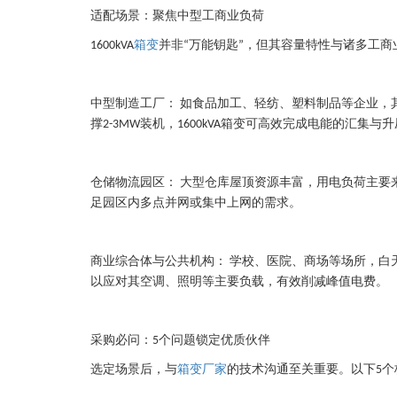
适配场景：聚焦中型工商业负荷
箱变
并非
万能钥匙
，但其容量特性与诸多工商
1600kVA
“
”
中型制造工厂：
如食品加工、轻纺、塑料制品等企业，
撑
装机，
箱变可高效完成电能的汇集与升
2-3MW
1600kVA
仓储物流园区：
大型仓库屋顶资源丰富，用电负荷主要
足园区内多点并网或集中上网的需求。
商业综合体与公共机构：
学校、医院、商场等场所，白
以应对其空调、照明等主要负载，有效削减峰值电费。
采购必问：
个问题锁定优质伙伴
5
选定场景后，与
箱变厂家
的技术沟通至关重要。以下
个
5