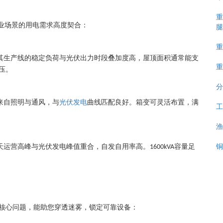
重
业场景的用电需求高度契合：
腿
重
其生产线的稳定负荷与光伏出力时段叠加度高，屋顶面积通常能支
重
压。
分
来自照明与通风，与
光伏发电
曲线匹配良好。箱变可灵活布置，满
工
渔
铜
天运营高峰与光伏发电峰值重合，自发自用率高。
容量足
1600kVA
核心问题，能助您穿透迷雾，锁定可靠设备：