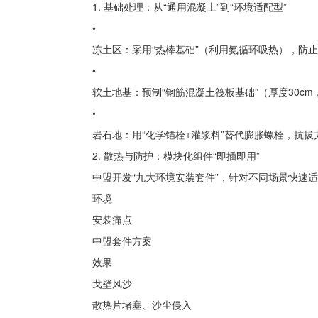
1. 基础处理：从“通用混凝土”到“环境适配型”
•
冻土区：采用“热棒基础”（利用氨循环吸热），防止冻胀（
•
软土地基：预制“钢筋混凝土筏板基础”（厚度30cm
•
岩石地：用“化学锚栓+灌浆料”替代膨胀螺栓，抗拔
2. 散热与防护：模块化组件“即插即用”
中盟开发“九大环境安装套件”，针对不同场景快速
环境
安装痛点
中盟套件方案
效果
戈壁风沙
散热片堵塞、沙尘侵入