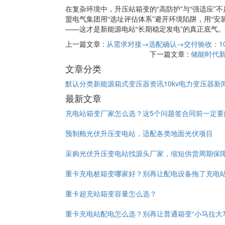
在复杂环境中，升压站箱变的“高防护”与“强适应”
盟电气集团用“选址评估体系”避开环境陷阱，用“安装
——这才是新能源电站“长期稳定发电”的真正底气。
上一篇文章 :
从需求对接→选配确认→交付验收：1
下一篇文章 :
储能时代新
文章分类
默认分类
新能源箱式变压器资讯
10kv电力变压器新
最新文章
充电站箱变厂家怎么选？这5个问题签合同前一定要
预制舱光伏升压变电站，适配各类地面光伏项目
采购光伏升压变电站找源头厂家，缩短供货周期保
重卡充电桩箱变哪家好？别再让配电设备拖了充电
重卡超充站箱变容量怎么选？
重卡充电站配电怎么选？别再让普通箱变“小马拉大