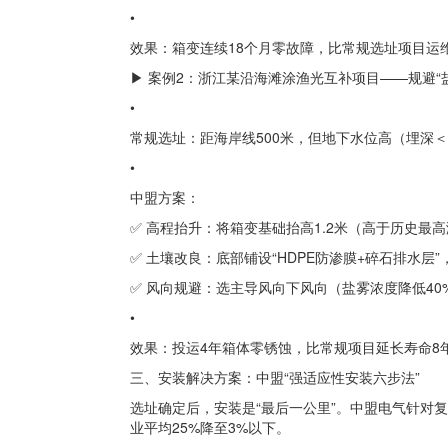
•
效果：箱变连续18个月零故障，比常规选址项目运维
▶ 案例2：浙江某沿海滩涂渔光互补项目——规避“
•
常规选址：距海岸线500米，但地下水位高（埋深
•
中盟方案：
✅ 高程抬升：将箱变基础抬高1.2米（高于历史最高
✅ 土壤改良：底部铺设“HDPE防渗膜+碎石排水层
✅ 风向规避：选主导风向下风向（盐雾浓度降低40
•
效果：投运4年箱体零锈蚀，比常规项目延长寿命8
三、安装解决方案：中盟“强适应性安装六步法”
选址确定后，安装是“最后一公里”。中盟电气针对复
业平均25%降至3%以下。