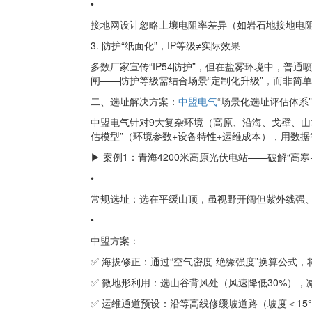
•
接地网设计忽略土壤电阻率差异（如岩石地接地电
3. 防护“纸面化”，IP等级≠实际效果
多数厂家宣传“IP54防护”，但在盐雾环境中，普
闸——防护等级需结合场景“定制化升级”，而非简
二、选址解决方案：
中盟电气
“场景化选址评估体系”
中盟电气针对9大复杂环境（高原、沿海、戈壁、山
估模型”（环境参数+设备特性+运维成本），用数据
▶ 案例1：青海4200米高原光伏电站——破解“高寒
•
常规选址：选在平缓山顶，虽视野开阔但紫外线强、
•
中盟方案：
✅ 海拔修正：通过“空气密度-绝缘强度”换算公式
✅ 微地形利用：选山谷背风处（风速降低30%），
✅ 运维通道预设：沿等高线修缓坡道路（坡度＜15