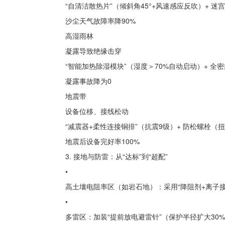
“自清洁散热片”（倾斜角45°+风速感应反吹）+ 迷
沙尘天气故障率降90%
高湿雨林
凝露导致绝缘击穿
“智能加热除湿模块”（湿度＞70%自动启动）+ 全
凝露事故降为0
地震带
设备位移、接线松动
“减震器+柔性连接铜排”（抗震9级）+ 防松螺栓（
地震后设备完好率100%
3. 接地与防雷：从“达标”到“超配”
•
高土壤电阻率区（如岩石地）：采用“降阻剂+离子接
•
多雷区：加装“提前放电避雷针”（保护半径扩大30