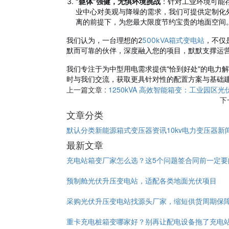
“躯体”强健，无惧环境挑战
：针对工业环境可能
业中心对美观与降噪的需求，我们可提供定制化
离的前提下，为您最大限度节约宝贵的地面空间
我们认为，一台理想的2
500kVA箱式变电站
，不仅
默而可靠的伙伴，深度融入您的项目，默默支撑运
我们专注于为中型用电需求提供“恰到好处”的电力解
时与我们交流，获取更具针对性的配置方案与基础
上一篇文章 :
1250kVA 高效智能箱变：工业园区
下
文章分类
默认分类
新能源箱式变压器资讯
10kv电力变压器新
最新文章
充电站箱变厂家怎么选？这5个问题签合同前一定要
预制舱光伏升压变电站，适配各类地面光伏项目
采购光伏升压变电站找源头厂家，缩短供货周期保
重卡充电桩箱变哪家好？别再让配电设备拖了充电