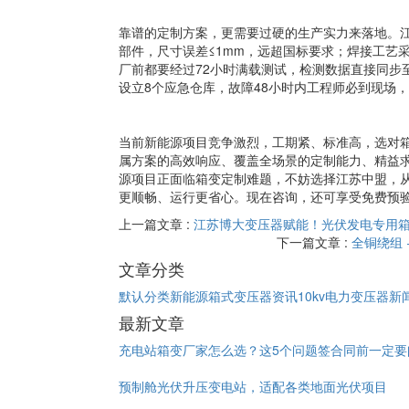
靠谱的定制方案，更需要过硬的生产实力来落地。
部件，尺寸误差≤1mm，远超国标要求；焊接工艺
厂前都要经过72小时满载测试，检测数据直接同步
设立8个应急仓库，故障48小时内工程师必到现场
当前新能源项目竞争激烈，工期紧、标准高，选对箱
属方案的高效响应、覆盖全场景的定制能力、精益
源项目正面临箱变定制难题，不妨选择江苏中盟，
更顺畅、运行更省心。现在咨询，还可享受免费预
上一篇文章 :
江苏博大变压器赋能！光伏发电专用
下一篇文章 :
全铜绕组 
文章分类
默认分类
新能源箱式变压器资讯
10kv电力变压器新
最新文章
充电站箱变厂家怎么选？这5个问题签合同前一定要
预制舱光伏升压变电站，适配各类地面光伏项目