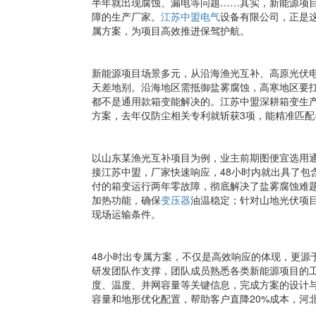
半年就出现腐蚀、漏电等问题……其实，新能源项
障的生产厂家。
江苏中盟电气
设备有限公司，正是
属方案，为项目高效推进保驾护航。
新能源项目场景多元，从沿海渔光互补、高原光伏
天差地别。沿海地区需抵御盐雾腐蚀，高寒地区要扛
都不是通用款箱变能解决的。江苏中盟深耕箱变生产
方案，去年仅防尘相关专利就斩获3项，能精准匹配
以山东某渔光互补项目为例，业主前期图便宜选用
接江苏中盟，厂家快速响应，48小时内就出具了包
付的箱变运行两年零故障，彻底解决了盐雾腐蚀难
加热功能，确保
变压器
油温稳定；针对山地光伏项
现场运输条件。
48小时出专属方案，不仅是高效响应的体现，更源
研发团队作支撑，团队成员熟悉各类新能源项目的
度、温度、并网容量等关键信息，完成方案的设计与
容量和地形优化配置，帮助客户直降20%成本，河北