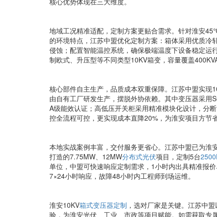
核心优势体现在三大维度。
地域工况精准适配，定制方案更贴合需求。针对淮安45
的环境特点，江苏中盟优化定制方案：箱体采用优质冷轧
侵蚀；配置智能温控系统，确保极端温度下设备稳定运
制欧式、升压型等不同类型10KV箱变，容量覆盖400KVA
核心部件自主生产，品质成本双重保障。江苏中盟实现1
由自有工厂研发生产，摆脱外协依赖。其中变压器采用SC
A级能效认证；高低压开关柜采用精准模块化设计，分断能
控全流程可控，更实现成本直降20%，为淮安项目方节
本地实战案例丰富，交付服务更省心。江苏中盟已为淮安
打造的7.75MW、12MW
分布式光伏
项目，定制5台
250
单位，中盟可快速响应定制需求，1小时内出具精准报价
7×24小时响应，故障48小时内工程师到场运维。
淮安10KV
箱式变压器定制
，选对厂家是关键。江苏中盟
验，为淮安光伏、工业、市政等项目赋能。如需获取专