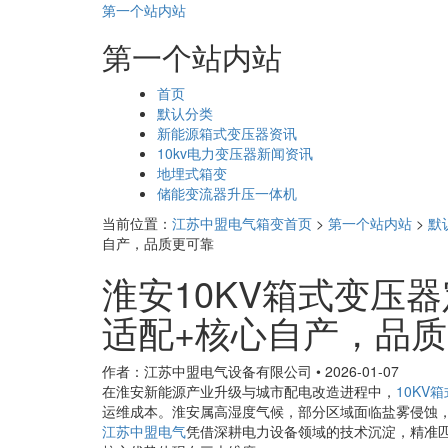
第一个站内站
第一个站内站
页
首页
面
默认分类
导
新能源箱式变压器资讯
航
10kv电力变压器新闻资讯
地埋式箱变
储能变流器升压一体机
当前位置：
江苏中盟电气箱变首页
>
第一个站内站
>
默
自产，品质更可靠
淮安10KV箱式变压
适配+核心自产，品
作者：江苏中盟电气设备有限公司
•
2026-01-07
在淮安新能源产业升级与城市配电改造进程中，
10KV
运维成本。淮安属高湿度气候，部分区域面临盐雾侵蚀
江苏中盟电气
凭借深耕电力设备领域的技术沉淀，精准