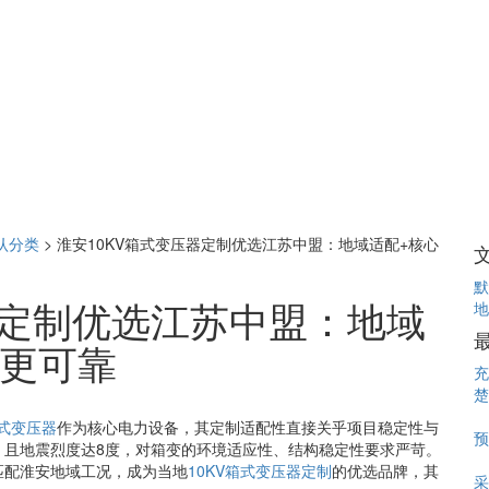
认分类
>
淮安10KV箱式变压器定制优选江苏中盟：地域适配+核心
默
器定制优选江苏中盟：地域
地
质更可靠
充
楚
箱式变压器
作为核心电力设备，其定制适配性直接关乎项目稳定性与
预
，且地震烈度达8度，对箱变的环境适应性、结构稳定性要求严苛。
匹配淮安地域工况，成为当地
10KV箱式变压器定制
的优选品牌，其
采