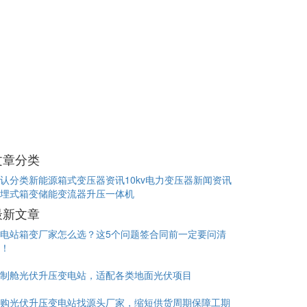
文章分类
认分类
新能源箱式变压器资讯
10kv电力变压器新闻资讯
埋式箱变
储能变流器升压一体机
最新文章
电站箱变厂家怎么选？这5个问题签合同前一定要问清
！
制舱光伏升压变电站，适配各类地面光伏项目
购光伏升压变电站找源头厂家，缩短供货周期保障工期