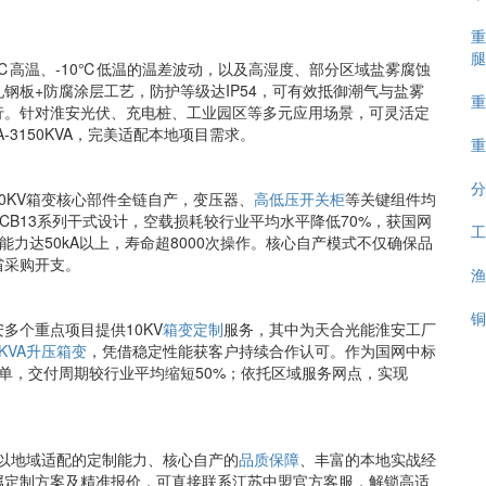
重
腿
℃高温、-10℃低温的温差波动，以及高湿度、部分区域盐雾腐蚀
钢板+防腐涂层工艺，防护等级达IP54，可有效抵御潮气与盐雾
重
行。针对淮安光伏、充电桩、工业园区等多元应用场景，可灵活定
-3150KVA，完美适配本地项目需求。
重
分
0KV箱变核心部件全链自产，变压器、
高低压开关柜
等关键组件均
B13系列干式设计，空载损耗较行业平均水平降低70%，获国网
工
力达50kA以上，寿命超8000次操作。核心自产模式不仅确保品
省采购开支。
渔
铜
多个重点项目提供10KV
箱变定制
服务，其中为天合光能淮安工厂
0KVA升压箱变
，凭借稳定性能获客户持续合作认可。作为国网中标
单，交付周期较行业平均缩短50%；依托区域服务网点，实现
以地域适配的定制能力、核心自产的
品质保障
、丰富的本地实战经
属定制方案及精准报价，可直接联系江苏中盟官方客服，解锁高适