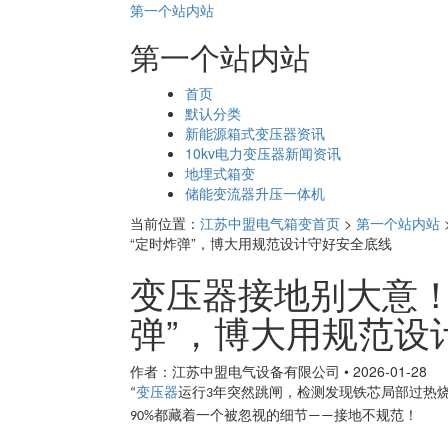
第一个站内站
第一个站内站
页
首页
面
默认分类
导
新能源箱式变压器资讯
航
10kv电力变压器新闻资讯
地埋式箱变
储能变流器升压一体机
当前位置：
江苏中盟电气箱变首页
>
第一个站内站
“定时炸弹”，博大用规范设计守好安全底线
变压器接地别大意！
弹”，博大用规范设
作者：江苏中盟电气设备有限公司
•
2026-01-28
变压器
运行
年突然跳闸，检测发现铁芯局部过热
“
3
都藏着一个被忽视的细节
接地不规范！
90%
——