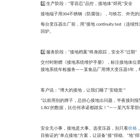
生产阶段：
零容忍
品控，接地体
焊死
安全
2️⃣
“
”
“
”
接地端子用
不锈钢（防腐蚀），与铁芯、外壳的
304
每台变压器出厂前，用
接地
（连续性
“
continuity test
回炉。
服务阶段：
接地档案
终身跟踪，安全不
过期
3️⃣
“
”
“
”
交付时附赠《接地系统维护手册》，标注接地体位
接地系统年检服务
某食品厂用博大变压器
年，
——
5
客户说：
博大的接地，让我们睡了
安稳觉
“
‘
’”
以前用别的牌子，总担心接地出问题，半夜接到报
“
的数据，比任何承诺都踏实！
某汽车零部
1.8Ω’
”——
安全无小事，接地是大事。选变压器，别只看
价格
目验证的
单点接地
方案，让设备
接
得稳、
地
得
“
”
“
”
“
”