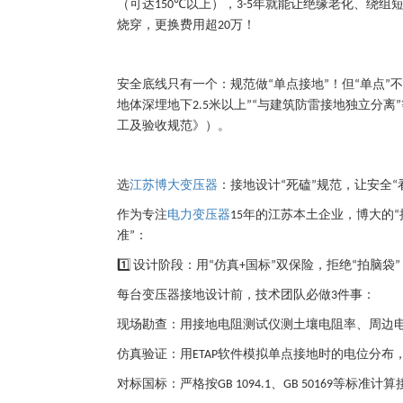
（可达
以上），
年就能让绝缘老化、绕组
150℃
3-5
烧穿，更换费用超
万！
20
安全底线只有一个：规范做
单点接地
！但
单点
不
“
”
“
”
地体深埋地下
米以上
与建筑防雷接地独立分离
2.5
”“
”
工及验收规范》）。
选
江苏博大变压器
：接地设计
死磕
规范，让安全
“
”
“
作为专注
电力变压器
年的江苏本土企业，博大的
15
“
准
：
”
设计阶段：用
仿真
国标
双保险，拒绝
拍脑袋
1️⃣
“
+
”
“
”
每台变压器接地设计前，技术团队必做
件事：
3
现场勘查：用接地电阻测试仪测土壤电阻率、周边
仿真验证：用
软件模拟单点接地时的电位分布
ETAP
对标国标：严格按
、
等标准计算
GB 1094.1
GB 50169