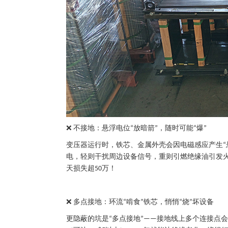
不接地：悬浮电位
放暗箭
，随时可能
爆
❌
“
”
“
”
变压器运行时，铁芯、金属外壳会因电磁感应产生
“
电，轻则干扰周边设备信号，重则引燃绝缘油引发
天损失超
万！
50
多点接地：环流
啃食
铁芯，悄悄
烧
坏设备
❌
“
”
“
”
更隐蔽的坑是
多点接地
接地线上多个连接点会
“
”——