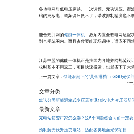
各地电网对低电压穿越、一次调频、无功调压、谐
础的充放电，调频调压做不了，谐波抑制精度也不
能合规并网的
储能一体机
，必须内置全套电网适配
到合规范围内。而且参数要能现场调整，适应不同
江苏中盟的储能一体机正是按国内各地并网规范设
收时基本不用返工，项目快速投运，也就省下了大
上一篇文章 :
储能浪潮下的“黄金搭档”：GGD光伏
下一
文章分类
默认分类
新能源箱式变压器资讯
10kv电力变压器新
最新文章
充电站箱变厂家怎么选？这5个问题签合同前一定要
预制舱光伏升压变电站，适配各类地面光伏项目