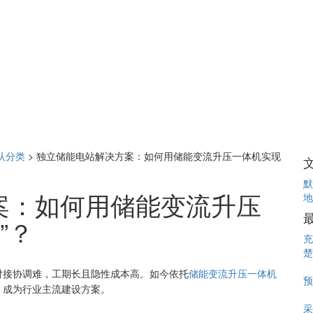
认分类
>
独立储能电站解决方案：如何用储能变流升压一体机实现
默
案：如何用储能变流升压
地
”？
充
楚
对接协调难，工期长且隐性成本高。如今依托
储能变流升压一体机
预
，成为行业主流建设方案。
采