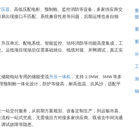
变压器
、高低压配电柜、预制舱、监控消防等设备，多家供应商交
重
腿
容易出现接口不匹配、系统兼容性差等问题，后期运维也各自独
重
重
、升压单元、配电系统、智能监控、动环消防等功能高度集成，工
统。运抵项目现场后仅需基础就位、线缆对接、并网调试，真正实
分
工
立储能电站专用的储能变流
升压一体机
，支持
、
等多
2.5MW
5MW
渔
用预制舱一体化设计，防护等级高，耐高低温、抗风沙，适配平
铜
套一站交付服务，从前期方案规划、设备定制生产，到运输吊装、
全流程一站式兜底，无需项目方对接多家供应商。既省去中间沟通
、调试故障等隐患。