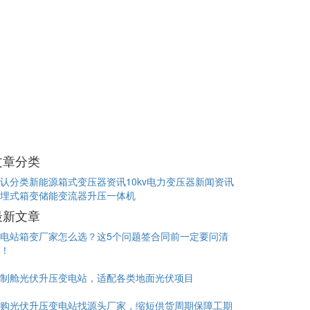
文章分类
认分类
新能源箱式变压器资讯
10kv电力变压器新闻资讯
埋式箱变
储能变流器升压一体机
最新文章
电站箱变厂家怎么选？这5个问题签合同前一定要问清
！
制舱光伏升压变电站，适配各类地面光伏项目
购光伏升压变电站找源头厂家，缩短供货周期保障工期