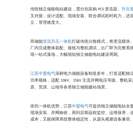
传统独立储能电站建设，需分别采购
变流器、
升压
PCS
叉对接，设计适配、现场安装、联合调试耗时耗力，还
立，管理难度大。
而储能
变流升压一体机
打破传统分散模式，将变流模块
厂内完成整体装配、接线与整机调试，出厂即为完整系
现一站式落地，大幅缩短独立储能电站建设周期。
江苏中盟电气
深耕电力储能设备制造多年，打造适配独
功率规格，适配
、
主流并网电压等级。整机采
10kV
35kV
原、荒漠、山地等各类独立储能建站场景。
依托一体机优势，江苏
中盟电气
可提供独立储能电站全
现场安装、并网验收，再到后期远程监控、运维保养，
成本，又能保障系统整体稳定性，从源头规避设备兼容