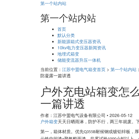
第一个站内站
第一个站内站
页
首页
面
默认分类
导
新能源箱式变压器资讯
航
10kv电力变压器新闻资讯
地埋式箱变
储能变流器升压一体机
当前位置：
江苏中盟电气箱变首页
>
第一个站内站
防凝露一篇讲透
户外充电站箱变怎
一篇讲透
作者：江苏中盟电气设备有限公司
•
2026-05-12
户外箱变
天天日晒雨淋，防护不行，两三年就废。
第一，箱体材质。优先
耐候钢或镀铝锌板，厚
Q355B
云铁中间漆
聚氨酯面漆，盐雾试验
小时以上，