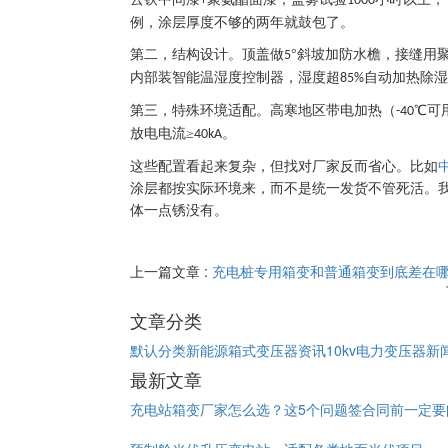
+
1000
例，涂层厚度不够的两年就鼓包了。
第二，结构设计。顶盖做
°斜坡加防水檐，接缝用
5
内部装智能温湿度控制器，湿度超
自动加热除湿
85%
第三，特殊环境适配。高寒地区带电加热（
℃可
-40
放电电流≥
。
40kA
这些配置看起来复杂，但找对厂家反而省心。比如
涂层都按实际环境来，而不是统一发货不管死活。
体一点锈没有。
上一篇文章 :
充电桩专用箱变和普通箱变到底差在
文章分类
默认分类
新能源箱式变压器资讯
10kv电力变压器新
最新文章
充电站箱变厂家怎么选？这5个问题签合同前一定要