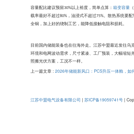
容量配比建议预留
以上裕度，简单点算：
箱变容量
（
30%
载率最好不超过
，油浸式不超过
。散热系统要配
80%
75%
全铜，加上好的绕制工艺，能降低接触电阻和损耗。
目前国内储能装备也在往海外走。江苏中盟最近发往乌
环境和电网波动需求，尺寸紧凑、工厂预装，大幅缩短
照搬光伏方案，工况不一样。
上一篇文章 :
2026年储能新风口：PCS升压一体舱，如
江苏中盟电气设备有限公司
|
苏ICP备19059741号
|
Co