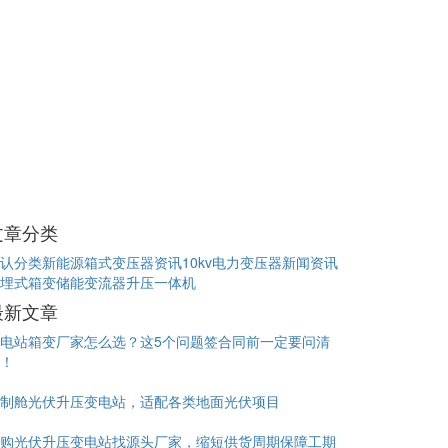
文章分类
认分类
新能源箱式变压器资讯
10kv电力变压器新闻资讯
埋式箱变
储能变流器升压一体机
最新文章
电站箱变厂家怎么选？这5个问题签合同前一定要问清
！
制舱光伏升压变电站，适配各类地面光伏项目
购光伏升压变电站找源头厂家，缩短供货周期保障工期