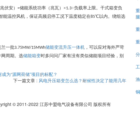
兆伏安）
储能系统功率（兆瓦）×
÷负载率上限。干式箱变负
=
1.3
重
腿
智能温控风机，保证高频启停工况下温度稳定在
℃以内。绕组选
85
重
重
克兰一批
储能变流升压一体机
，可以应对海外严苛
3.75MW/15MWh
分
并网周期。选
储能箱变
时多问问厂家有没有类似储能项目经验，别
工
何成为“源网荷储”项目的标配？
渔
下一篇文章 :
风电升压箱变怎么选？耐候性决定了能用几年
铜
pyright © 2011-2022 江苏中盟电气设备有限公司 版权所有