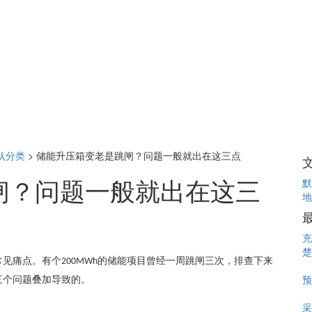
认分类
>
储能升压箱变老是跳闸？问题一般就出在这三点
闸？问题一般就出在这三
默
地
充
楚
常见痛点。有个
的储能项目曾经一周跳闸三次，排查下来
200MWh
预
三个问题叠加导致的。
采