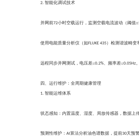
智能化调试技术
2.
并网前
小时空载运行，监测空载电流波动（阈值±
72
使用电能质量分析仪（如
）检测谐波畸变
FLUKE 435
远程同步并网测试，电压差
≤
、频率差≤
0.2%
0.05Hz
四、运行维护：全周期健康管理
智能运维体系
1.
状态感知：内置温度、湿度、局放传感器，数据上
预测性维护：
算法分析油色谱数据，提前
天预
AI
30