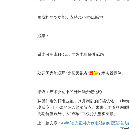
集成构网型功能，支持
小时孤岛运行；
72
成果：
系统可用率
，年发电量提升
；
99.2%
6.3%
获评国家能源局
“光伏领跑者”
最
佳
技术实践案例。
结语：技术驱动下的升压箱变进化论
从设计端的精准匹配，到并网后的持续优化，
10kV
境适应”于一体的综合能源节点。未来，随着构网
周期价值跃升，为“双碳”目标提供坚实支撑。
上一篇文章 :
4MW渔光互补光伏电站如何配置箱式
下一