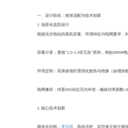
一、设计阶段：精准适配与技术创新
场景化选型设计
1.
根据光伏电站的装机容量、环境特征与电网要求，
容量计算：遵循
“
倍冗余”原则，例如
电
1.2~1.5
20MW
环境定制：高海拔地区需强化散热与绝缘（如增加
电网兼容：内置
动态无功补偿，确保功率因数≥
SVG
0
核心技术创新
2.
模块化结构：
变压器
、高低压柜、监控单元独立模