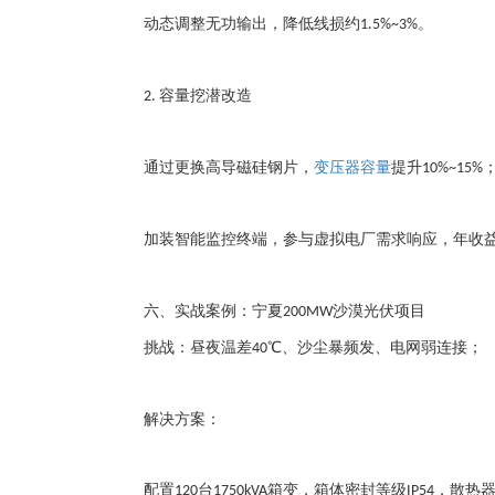
动态调整无功输出，降低线损约
。
1.5%~3%
容量挖潜改造
2.
通过更换高导磁硅钢片，
变压器容量
提升
10%~15%
加装智能监控终端，参与虚拟电厂需求响应，年收
六、实战案例：宁夏
沙漠光伏项目
200MW
挑战：昼夜温差
℃、沙尘暴频发、电网弱连接；
40
解决方案：
配置
台
箱变，箱体密封等级
，散热
120
1750kVA
IP54