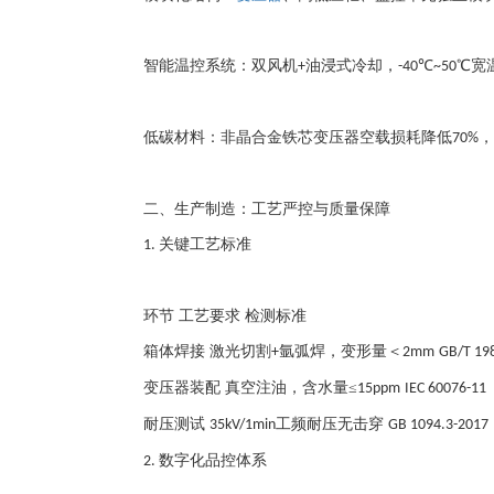
智能温控系统：双风机
油浸式冷却，
℃
℃宽
+
-40
~50
低碳材料：非晶合金铁芯变压器空载损耗降低
，
70%
二、生产制造：工艺严控与质量保障
关键工艺标准
1.
环节
工艺要求
检测标准
箱体焊接
激光切割
氩弧焊，变形量＜
+
2mm
GB/T 19
变压器装配
真空注油，含水量
≤
15ppm
IEC 60076-11
耐压测试
工频耐压无击穿
35kV/1min
GB 1094.3-2017
数字化品控体系
2.