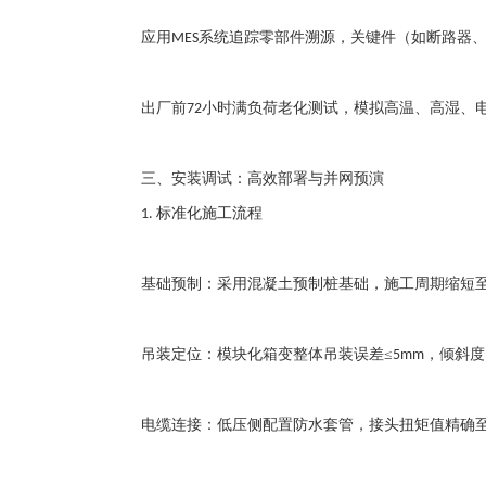
应用
系统追踪零部件溯源，关键件（如断路器
MES
出厂前
小时满负荷老化测试，模拟高温、高湿、
72
三、安装调试：高效部署与并网预演
标准化施工流程
1.
基础预制：采用混凝土预制桩基础，施工周期缩短
吊装定位：模块化箱变整体吊装误差
≤
，倾斜度
5mm
电缆连接：低压侧配置防水套管，接头扭矩值精确