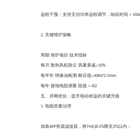
远程干预：支持无功功率远程调节，响应时间＜
100
关键维护策略
2.
周期
维护项目
技术指标
每月
散热风机除尘
风量衰减
≤
10%
每半年
绝缘油检测
耐压值
≥
40kV/2.5mm
每年
接地电阻测量
阻值＜
Ω
4
五、并网优化：提升电站收益的关键升级
电能质量治理
1.
加装
有源滤波器，将
从
降至
以内；
APF
THD
5%
2%