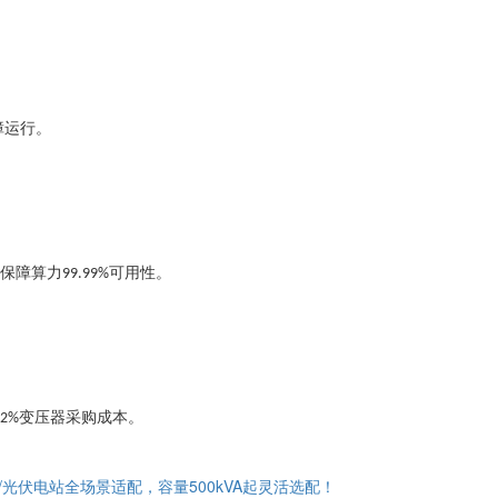
障运行。
保障算力
可用性。
99.99%
变压器采购成本。
12%
/光伏电站全场景适配，容量500kVA起灵活选配！​