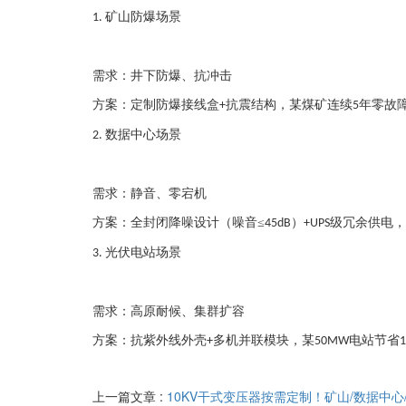
矿山防爆场景
1.
需求：井下防爆、抗冲击
方案：定制防爆接线盒
抗震结构，某煤矿连续
年零故
+
5
数据中心场景
2.
需求：静音、零宕机
方案：全封闭降噪设计（噪音≤
）
级冗余供电，
45dB
+UPS
光伏电站场景
3.
需求：高原耐候、集群扩容
方案：抗紫外线外壳
多机并联模块，某
电站节省
+
50MW
上一篇文章 :
10KV干式变压器按需定制！矿山/数据中心