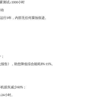
雾测试
≥
小时
1000
启动
）运行
年，内部无任何腐蚀痕迹。
3
件；
化报告》，助您降低综合能耗
。
8%-15%
停机损失减少
；
60%
≤
小时。
24