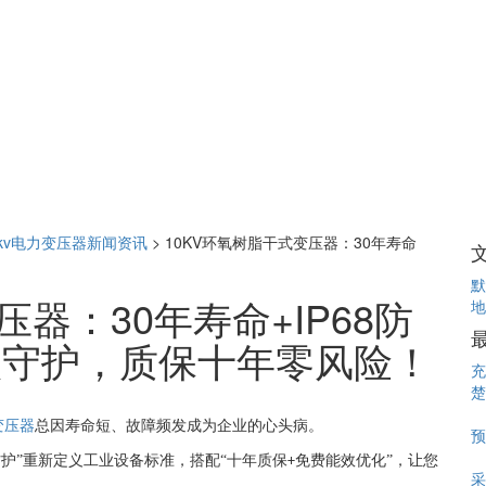
0kv电力变压器新闻资讯
>
10KV环氧树脂干式变压器：30年寿命
默
压器：30年寿命+IP68防
地
级守护，质保十年零风险！​
充
楚
变压器
总因寿命短、故障频发成为企业的心头病。
预
防护”重新定义工业设备标准，搭配“十年质保
免费能效优化”，让您
+
采