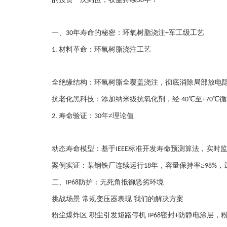
30
一、
年寿命的秘密：环氧树脂浇注
军工级工艺
30
+
材料革命：环氧树脂浇注工艺
1.
全绝缘结构：环氧树脂全覆盖浇注，彻底消除局部放电隐
抗老化黑科技：添加纳米级抗氧化剂，经
℃至
℃循
-40
+70
寿命验证：
年≠理论值
2.
30
动态寿命模型：基于
标准开发寿命预测算法，实时
IEEE
案例实证：某钢铁厂连续运行
年，容量保持率≥
，
18
98%
二、
防护：无死角抵御恶劣环境
IP68
挑战场景
常规变压器表现
我们的解决方案
粉尘爆炸区
积尘引发短路停机
密封
防静电涂层，粉
IP68
+