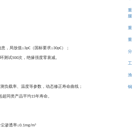
重
腿
重
重
患，局放值≤
（国标要求≤
）；
3pC
30pC
分
环测试
次，绝缘强度零衰减。
500
工
渔
铜
监测负载率、温度等参数，动态修正寿命曲线；
远超同类产品平均
年寿命。
15
尘渗透率≤
³
0.1mg/m