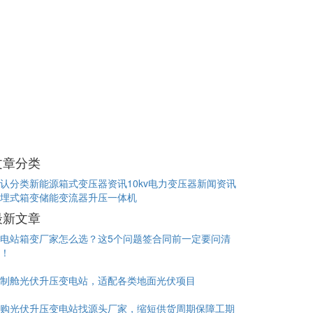
文章分类
认分类
新能源箱式变压器资讯
10kv电力变压器新闻资讯
埋式箱变
储能变流器升压一体机
最新文章
电站箱变厂家怎么选？这5个问题签合同前一定要问清
！
制舱光伏升压变电站，适配各类地面光伏项目
购光伏升压变电站找源头厂家，缩短供货周期保障工期