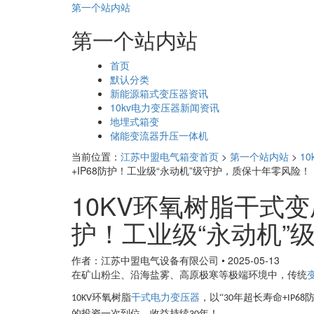
第一个站内站
第一个站内站
页
首页
面
默认分类
导
新能源箱式变压器资讯
航
10kv电力变压器新闻资讯
地埋式箱变
储能变流器升压一体机
当前位置：
江苏中盟电气箱变首页
>
第一个站内站
>
1
+IP68防护！工业级“永动机”级守护，质保十年零风险！​
10KV环氧树脂干式变
护！工业级“永动机”
作者：江苏中盟电气设备有限公司
•
2025-05-13
在矿山粉尘、沿海盐雾、高原极寒等极端环境中，传统
环氧树脂
干式电力变压器
，以“
年超长寿命
10KV
30
+IP68
的投资一次到位，收益持续
年！