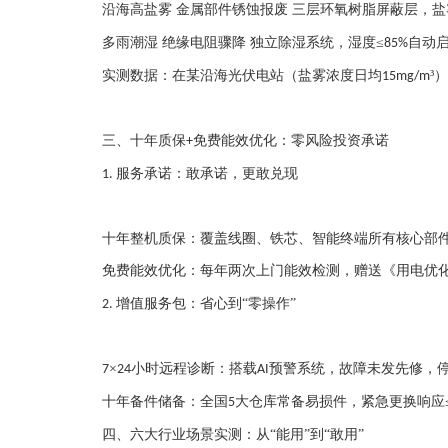
沿海高盐雾
金属部件锈蚀报废
三层环氧树脂屏蔽层，盐
多雨潮湿
绝缘电阻骤降
独立除湿系统，湿度
≤
自动
85%
实测数据：在某沿海光伏电站（盐雾浓度日均
³
15mg/m
三、十年质保
免费能效优化：零风险投资承诺
+
服务承诺：敢承诺，更敢兑现
1.
十年整机质保：覆盖线圈、铁芯、智能终端所有核心部
免费能效优化：每年两次上门能效检测，赠送《用电优
增值服务包：省心到“零操作”
2.
×
小时远程诊断：搭载
预警系统，故障未发先修，
7
24
AI
十年备件储备：全国
大仓库常备易损件，紧急更换响应
5
四、六大行业场景实测：从“能用”到“敢用”