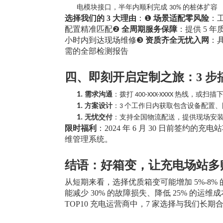
电模块接口，半年内顺利完成
的桩体扩容
30%
选择我们的
3 大理由
：
❶
场景适配零风险
：
配置精准匹配❷
全周期服务保障
：提供
5 年
小时内到达现场维修❸
资质齐全无忧入网
：
需的全部检测报告
四、即刻开启定制之旅：
3 
1.
需求沟通
：拨打
热线，或扫描
400-XXX-XXXX
1.
方案设计
：
个工作日内获取包含设备配置、
3
1.
无忧交付
：支持全国物流配送，提供现场安
限时福利
：
2024 年 6 月 30 日前签约的
维管理系统。
结语：好箱变，让充电场站多
从短期来看，选择优质箱变可能增加
5%-8
能减少 30% 的故障损失、降低 25% 的运
TOP10 充电运营商中，7 家选择与我们长