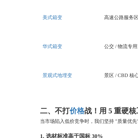
美式箱变
高速公路服务
华式箱变
公交
/ 物流专
景观式地埋变
景区
/ CBD 核
二、不打
价格
战！用
5 重硬
当市场陷入低价竞争时，我们坚持
"质量优先
1. 选材标准高于国标 30%