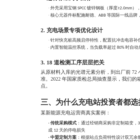
·
外壳采用宝钢
镀锌钢板（厚度
）
SPCC
≥2.0mm
·
核心元器件标配施耐德、
等国际一线品牌
ABB
2. 充电场景专项优化设计
·
针对快充桩高频启停特性，配置抗冲击电容补
·
内置智能温控系统，当负载率超过
时自动
80%
3. 18 道检测工序层层把关
从原材料入库的光谱元素分析，到出厂前
7
准。2022 年国家质检总局抽查显示，我们的箱
点。
三、为什么充电站投资者都选
某新能源充电运营商真实案例：
·
传统采购模式
：通过经销商采购非定制箱变，
成
天的停电损失
12
·
中盟定制方案
：根据站点负荷特性设计双冗余