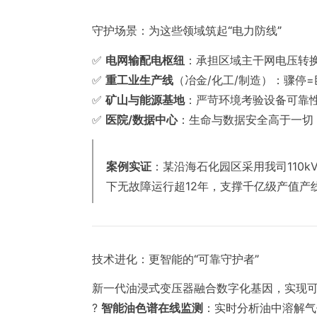
守护场景：为这些领域筑起“电力防线”
✅
电网输配电枢纽
：承担区域主干网电压转
✅
重工业生产线
（冶金/化工/制造）：骤停
✅
矿山与能源基地
：严苛环境考验设备可靠
✅
医院/数据中心
：生命与数据安全高于一切，
案例实证
：某沿海石化园区采用我司110
下无故障运行超12年，支撑千亿级产值产
技术进化：更智能的“可靠守护者”
新一代油浸式变压器融合数字化基因，实现
?
智能油色谱在线监测
：实时分析油中溶解气