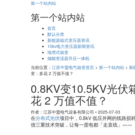
第一个站内站
第一个站内站
页
首页
面
默认分类
导
新能源箱式变压器资讯
航
10kv电力变压器新闻资讯
地埋式箱变
储能变流器升压一体机
当前位置：
江苏中盟电气箱变首页
>
第一个站内站
>
新
变：多花 2 万值不值？
0.8KV变10.5KV
花 2 万值不值？
作者：江苏中盟电气设备有限公司
•
2025-07-03
在
分布式光伏
项目中，
0.8kV 低压并网的线路损耗高
借三重技术突破，让每一度电都「走直线」——