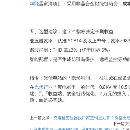
华能
孟家湾项目：采用非晶合金铝绕组箱变，成
五、选型建议：这
3 个指标决定长期收益
变压器效率：认准
SCB14 及以上型号，效率≥98.
谐波抑制：
THD 需≤3%（优于国标 5%）
智能配置：是否集成防孤岛保护、远程监控等功
结语：光伏电站的「隐形利润」，往往藏在设备
在
光伏行业
「度电必争」的时代，
0.8KV 变 10.5
端」到「收益端」的全链路优化。2 万元的投入，换
题，而是必答题。
上一篇文章 :
充电桩变压器找厂家直销更划算？价格比经
下一篇文章
江苏中盟电气设备有限公司
|
苏ICP备19059741号
|
Co