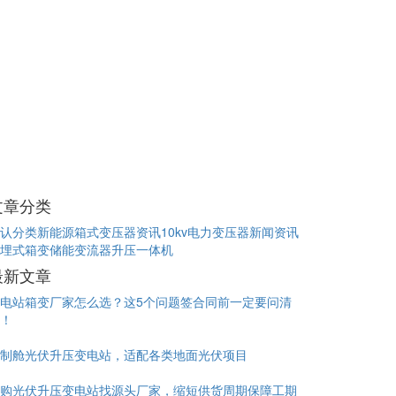
文章分类
认分类
新能源箱式变压器资讯
10kv电力变压器新闻资讯
埋式箱变
储能变流器升压一体机
最新文章
电站箱变厂家怎么选？这5个问题签合同前一定要问清
！
制舱光伏升压变电站，适配各类地面光伏项目
购光伏升压变电站找源头厂家，缩短供货周期保障工期