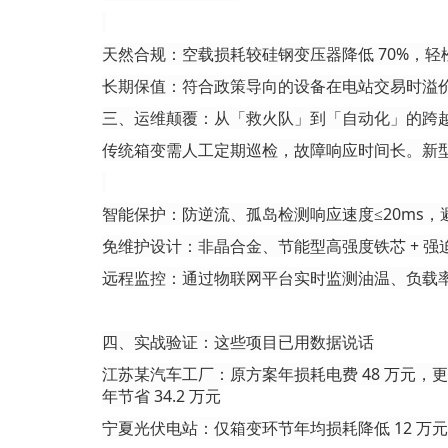
天然合规：空载损耗较硅钢变压器降低
70%，
长期保值：符合政策导向的设备在电站交易时溢
三、运维颠覆：从「救火队」到「自动化」的跨
传统箱变需人工定期巡检，故障响应时间长。新
智能保护：防逆流、孤岛检测响应速度
≤20ms
免维护设计：非晶合金、节能型高强度铁芯
+ 强
远程监控：通过物联网平台实时监测油温、负载
四、实战验证：这些项目已用数据说话
江苏某汽车工厂：原方案年损耗电费
48 万元，更换
年节省 34.2 万元
宁夏光伏电站：仅箱变环节年均损耗降低
12 万