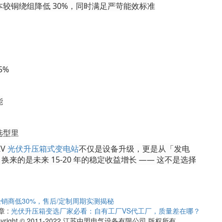
本较铜绕组降低
30%，同时满足严苛能效标准
5%
能
选型里
KV
光伏升压
箱式变电站
不仅是设备升级，更是从「发电
来的是未来 15-20 年的稳定收益增长 —— 这不是选择
销商低30%，售后/定制周期实测揭秘
 :
光伏升压箱变选厂家必看：自有工厂VS代工厂，质量差在哪？
pyright © 2011-2022 江苏中盟电气设备有限公司 版权所有