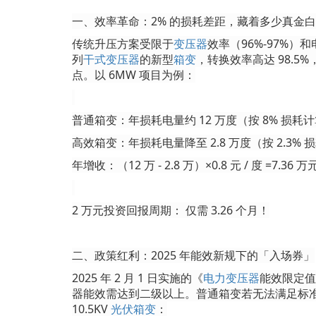
一、效率革命：
2% 的损耗差距，藏着多少真金
传统升压方案受限于
变压器
效率（
96%-97%）
列
干式变压器
的新型
箱变
，转换效率高达 98.5
点。以 6MW 项目为例：
普通箱变：年损耗电量约
12 万度（按 8% 损耗
高效箱变：年损耗电量降至
2.8 万度（按 2.3%
年增收：（
12 万 - 2.8 万）×0.8 元 / 度 =7.36 万
2 万元投资回报周期： 仅需 3.26 个月！
二、政策红利：
2025 年能效新规下的「入场券」
2025 年 2 月 1 日实施的《
电力变压器
能效限定值
器能效需达到二级以上。普通箱变若无法满足标准，
10.5KV
光伏箱变
：