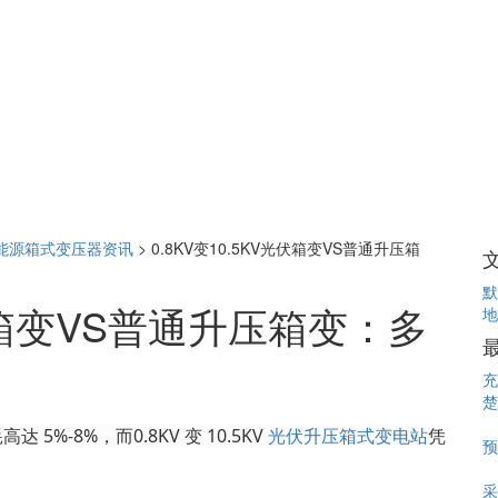
能源箱式变压器资讯
>
0.8KV变10.5KV光伏箱变VS普通升压箱
默
光伏箱变VS普通升压箱变：多
地
充
楚
达 5%-8%，而0.8KV 变 10.5KV
光伏升压箱式变电站
凭
预
采