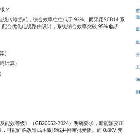
白银？
重
腿
和电缆传输损耗，综合效率往往低于 93%。而采用SCB14 系
%，配合优化电缆路由设计，系统综合效率突破 95% 临界
重
重
计算）
分
 损耗计算）
工
元
渔
铜
及能效等级》（GB20052-2024）明确要求，新能源变压
可能面临改造成本激增或并网审批受阻。而 0.8KV 变