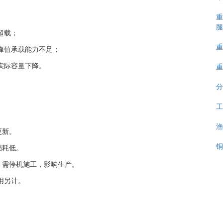
重
腿
超载；
重
峰值承载能力不足；
重
实际容量下降。
分
工
渔
更新。
铜
损耗低。
；需停机施工，影响生产。
用另计。