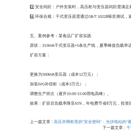
安全间距
：户外安装时，高压柜与变压器间距需满足
3️⃣
环保合规
：干式变压器需通过
噪音测试，
4️⃣
GB/T 10228
五、案例参考：某食品厂扩容实践
原状
：
干式变压器
条生产线，夏季峰值负载率
315kVA
+5
扩容方案
：
更换为
变压器（成本
万元）；
500kVA
12
加装
补偿柜（成本
万元）；
SVG
3
调整生产班次（避开
用电高峰）。
10:00-15:00
效果
：扩容后负载率降至
，年电费节省
万元，投资
65%
8
上一篇文章 :
高压并网柜里的“安全密码”：光伏电站的“最
下一篇文章 :
干