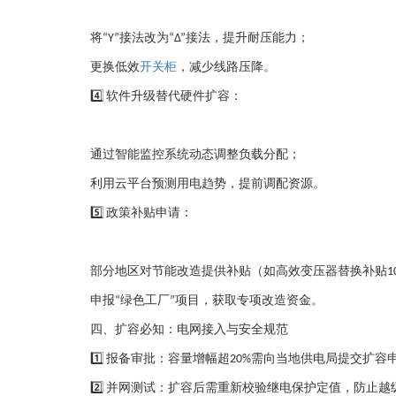
将
接法改为
接法，提升耐压能力；
“Y”
“Δ”
更换低效
开关柜
，减少线路压降。
软件升级替代硬件扩容
：
4️⃣
通过智能监控系统动态调整负载分配；
利用云平台预测用电趋势，提前调配资源。
政策补贴申请
：
5️⃣
部分地区对节能改造提供补贴（如高效变压器替换补贴
1
申报
绿色工厂
项目，获取专项改造资金。
“
”
四、扩容必知：电网接入与安全规范
报备审批
：容量增幅超
需向当地供电局提交扩容
1️⃣
20%
并网测试
：扩容后需重新校验继电保护定值，防止越
2️⃣