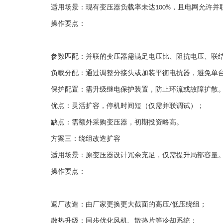
适用场景
：现有变压器负载率未达
，且电网允许并
100%
操作要点
：
参数匹配
：并联的变压器需满足电压比、阻抗电压、联
负载分配
：通过调整分接头或加装平衡电抗器，避免单
保护配置
：需升级继电保护装置，防止环流或故障扩散
优点
：灵活扩容，停机时间短（仅需并联调试）；
缺点
：需额外采购变压器，初期投资略高。
方案三：绕组改造扩容
适用场景
：原变压器设计冗余充足，仅需提升局部容量
操作要点
：
返厂改造
：由厂家更换更大截面的高压
低压绕组；
/
散热升级
：同步优化风机、散热片等冷却系统；