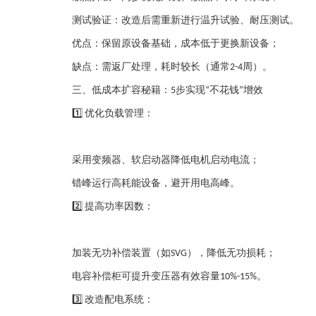
测试验证
：改造后需重新进行温升试验、耐压测试。
优点
：保留原设备基础，成本低于更换新设备；
缺点
：需返厂处理，耗时较长（通常
周）。
2-4
三、低成本扩容秘籍：
步实现
不花钱
增效
5
“
”
优化负载管理
：
1️⃣
采用变频器、软启动器降低电机启动电流；
错峰运行高耗能设备，避开用电高峰。
提高功率因数
：
2️⃣
加装无功补偿装置（如
），降低无功损耗；
SVG
电容补偿柜可提升变压器有效容量
。
10%-15%
改造配电系统
：
3️⃣