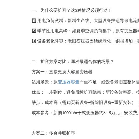
一、为什么要扩容？这
种情况必须行动！
3
用电负荷激增
：新增生产线、大型设备投运导致电流
1️⃣
季节性用电高峰
：如夏季空调负荷集中，原有变压器
2️⃣
设备老化降容
：老旧变压器因绝缘老化、铜损增加，
3️⃣
二、扩容方案对比：哪种最适合你的场景？
方案一：直接更换大容量变压器
适用场景
：原
变压器容量
严重不足，或设备老旧需整体
优点
：一步到位，避免后续扩容隐患；新设备效率高、
缺点
：成本高（需购买新设备
拆除旧设备
重新安装）
+
+
成本参考
：新购
干式变压器约
万元，安装费
1000kVA
8-15
方案二：多台并联扩容