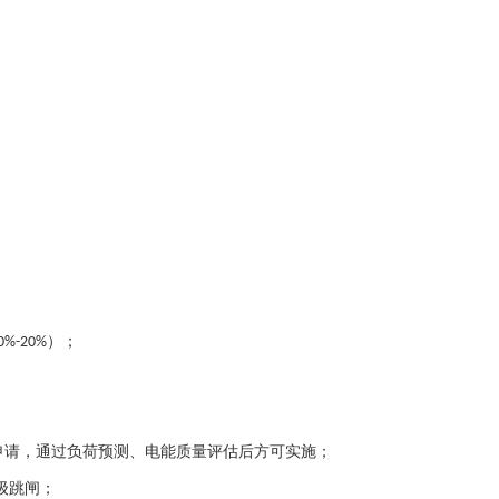
）；
0%-20%
申请，通过负荷预测、电能质量评估后方可实施；
级跳闸；