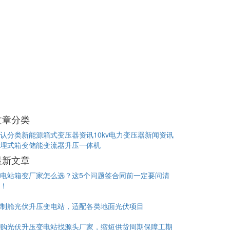
文章分类
认分类
新能源箱式变压器资讯
10kv电力变压器新闻资讯
埋式箱变
储能变流器升压一体机
最新文章
电站箱变厂家怎么选？这5个问题签合同前一定要问清
！
制舱光伏升压变电站，适配各类地面光伏项目
购光伏升压变电站找源头厂家，缩短供货周期保障工期