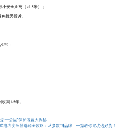
最小安全距离（
米）；
≥1.5
避免扰民投诉。
达
；
92%
回收期
年。
1.5
后一公里”保护装置大揭秘​
式电力变压器选购全攻略：从参数到品牌，一篇教你避坑选好货！​