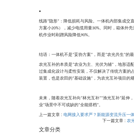
•
线路
隐形
：降低损耗与风险
。一体机内部集成交
“
”
方案小
），减少电缆用量
。同时，箱体外壳
20%
30%
机作业时剐蹭风险降低
。
90%
结语：一体机不是
妥协方案
，而是
农光共生
的最
“
”
“
”
农光互补的本质是
农业为主、光伏为辅
，地形适
“
”
过集成化设计与柔性安装，不仅解决了传统方案的
装置，也是农田的
基础设施
，为农光互补项目的
“
”
未来，随着农光互补向
林光互补
渔光互补
延伸，
“
”“
”
业
场景中不可或缺的
全能搭档
。
”
“
”
上一篇文章 :
电网接入要求严？新能源变流升压一体
下一篇文章 :
农
文章分类