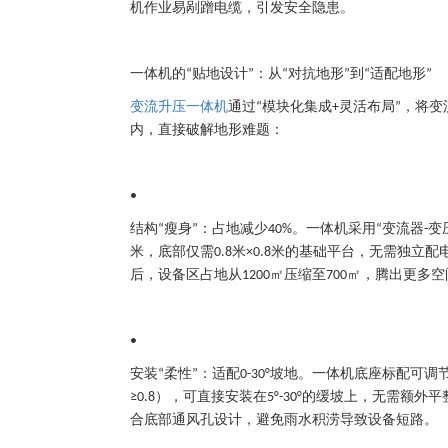
机作业易剐蹭电缆，引发安全隐患。
一体机的
贴地设计
：从
对抗地形
到
适配地形
“
”
“
”
“
”
变流升压一体机
通过
模块化集成
灵活布局
，将变
“
+
”
内，直接破解地形难题：
•
结构
瘦身
：占地减少
。一体机采用
变流器
变
“
”
40%
“
-
米，底部仅需
米
米的基础平台，无需独立配
0.8
×0.8
后，设备区占地从
㎡压缩至
㎡，腾出更多空
1200
700
•
安装
柔性
：适配
坡地
。一体机底座标配可调
“
”
0-30°
），可直接安装在
的缓坡上，无需额外平
≥0.8
5°-30°
合底部通风孔设计，避免雨水积涝导致设备短路。