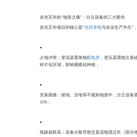
农光互补的
地形之痛
：分立设备的三大硬伤
“
”
农光互补项目的核心是
光伏发电
与农业生产共生
“
”
•
占地冲突
：变流器需单独
配电房
，变压器需独立基
碎片化区域，影响规模化种植；
•
安装困难
：坡地、洼地等不规则地形中，分立设备
；
15%
•
线路损耗高
：设备分散导致交直流电缆过长（部分