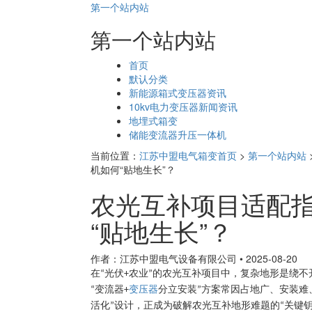
第一个站内站
第一个站内站
页
首页
面
默认分类
导
新能源箱式变压器资讯
航
10kv电力变压器新闻资讯
地埋式箱变
储能变流器升压一体机
当前位置：
江苏中盟电气箱变首页
>
第一个站内站
机如何“贴地生长”？
农光互补项目适配
“贴地生长”？
作者：江苏中盟电气设备有限公司
•
2025-08-20
在
光伏
农业
的农光互补项目中，复杂地形是绕不
“
+
”
变流器
变压器
分立安装
方案常因占地广、安装难
“
+
”
活化
设计，正成为破解农光互补地形难题的
关键
”
“