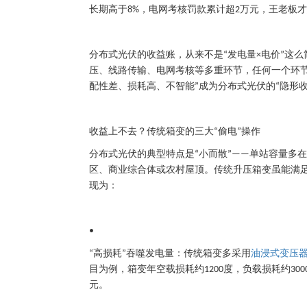
长期高于
，电网考核罚款累计超
万元
，王老板才
8%
2
分布式光伏的收益账，从来不是
发电量
电价
这么
“
×
”
压、线路传输、电网考核等多重环节，任何一个环
配性差、损耗高、不智能
成为分布式光伏的
隐形
”
“
收益上不去？传统箱变的三大
偷电
操作
“
”
分布式光伏的典型特点是
小而散
单站容量多在
“
”——
区、商业综合体或农村屋顶。传统升压箱变虽能满
现为：
•
高损耗
吞噬发电量
：传统箱变多采用
油浸式变压
“
”
目为例，箱变年空载损耗约
度，负载损耗约
1200
300
元。