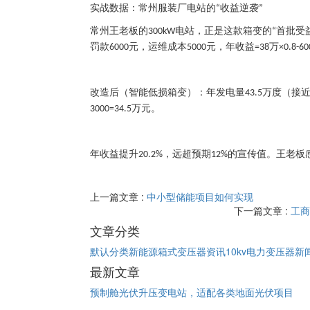
实战数据：常州服装厂电站的
收益逆袭
“
”
常州王老板的
电站，正是这款箱变的
首批受
300kW
“
罚款
元，运维成本
元，年收益
万
6000
5000
=38
×0.8-60
改造后（智能低损箱变）：年发电量
万度（接
43.5
万元。
3000=34.5
年收益提升
，远超预期
的宣传值。王老板
20.2%
12%
上一篇文章 :
中小型储能项目如何实现
下一篇文章 :
工商
文章分类
默认分类
新能源箱式变压器资讯
10kv电力变压器新
最新文章
预制舱光伏升压变电站，适配各类地面光伏项目