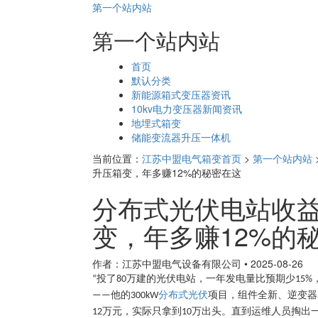
第一个站内站
第一个站内站
页
首页
面
默认分类
导
新能源箱式变压器资讯
航
10kv电力变压器新闻资讯
地埋式箱变
储能变流器升压一体机
当前位置：
江苏中盟电气箱变首页
>
第一个站内站
升压箱变，年多赚12%的秘密在这
分布式光伏电站收
变，年多赚12%的
作者：江苏中盟电气设备有限公司
•
2025-08-26
投了
万建的光伏电站，一年发电量比预期少
“
80
15%
他的
分布式光伏
项目，组件全新、逆变器
——
300kW
万元，实际只拿到
万出头。直到运维人员掏出
12
10