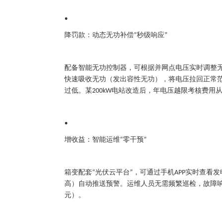
•
降罚款：动态无功补偿
秒级响应
“
”
配备智能无功控制器，可根据并网点电压实时调整
快速吸收无功（发出容性无功），将电压拉回正常
过低。某
电站改造后，年电压越限考核费用
200kW
•
增收益：智能运维
零干预
“
”
箱变配套
光伏云平台
，可通过手机
实时查看发
“
”
APP
高）自动推送预警。运维人员无需频繁巡检，故障
元）。