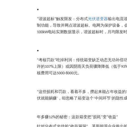
•
谐波超标
触发限发
：分布式
光伏逆变器
输出电流
“
”
制功能，导致并网点谐波超标。电网为保护设备，
电站实测数据显示，谐波超标时，月均限发
100kW
•
考核罚款
吃掉利润
：传统箱变缺乏动态无功补偿
“
”
许的
上限）或因阴雨天负荷骤降降低（低于
107%
93
核费用可达
元。
5000-8000
这些损耗和罚款，看着不多，攒起来能占年收益的
“
伏就能躺赚
，却忽略了箱变这个
中间环节
的隐性
’
‘
’
年多赚
的秘密：这款箱变把
损耗
变
收益
12%
“
”
“
”
针对分布式光伏的
收益漏洞
，某新能源企业推出
“
”