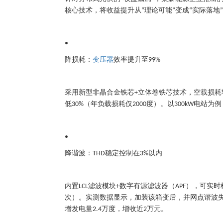
核心技术，将收益提升从
理论可能
变成
实际落地
“
”
“
”
•
降损耗：
变压器
效率提升至
99%
采用新型非晶合金铁芯
立体卷铁芯技术，空载损耗
+
低
（年负载损耗仅
度）。以
电站为例
30%
2000
300kW
•
降谐波：
稳定控制在
以内
THD
3%
内置
滤波模块
数字有源滤波器（
），可实时
LCL
+
APF
次）。实测数据显示，加装该箱变后，并网点谐波
增发电量
万度，增收近
万元。
2.4
2