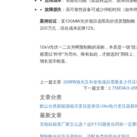
•
运维成本
：智能化功能（如远程监控、故障自诊断
•
故障损失
：高可靠性设备可减少停机时间（如年停
案例佐证
：某100MW光伏项目选用高价优质预制舱
200万元，综合成本反降12%。
10kV光伏一二次并网预制舱的采购，本质是一场“
都需以“科学”为导向。唯有如此，才能选到“用得上
增长筑牢根基。
上一篇文章 :
​30MW渔光互补发电项目需要多少升
下一篇文章 :
2.75MVA/
文章分类
默认分类
新能源箱式变压器资讯
10kv电力变压器新
最新文章
充电站箱变厂家怎么选？这5个问题签合同前一定要
预制舱光伏升压变电站，适配各类地面光伏项目