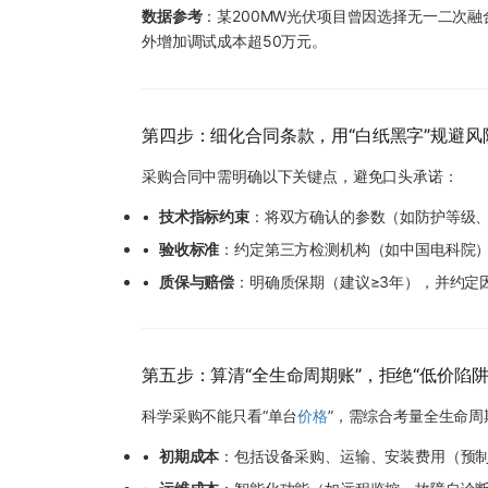
数据参考
：某200MW光伏项目曾因选择无一二次
外增加调试成本超50万元。
第四步：细化合同条款，用“白纸黑字”规避风
采购合同中需明确以下关键点，避免口头承诺：
•
技术指标约束
：将双方确认的参数（如防护等级、
•
验收标准
：约定第三方检测机构（如中国电科院
•
质保与赔偿
：明确质保期（建议≥3年），并约定
第五步：算清“全生命周期账”，拒绝“低价陷阱
科学采购不能只看“单台
价格
”，需综合考量全生命周
•
初期成本
：包括设备采购、运输、安装费用（预制