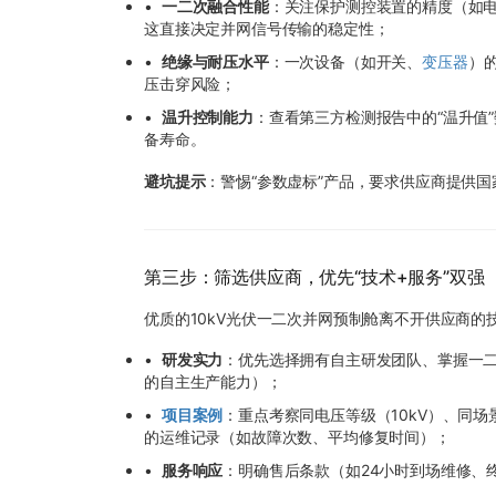
•
一二次融合性能
：关注保护测控装置的精度（如电流
这直接决定并网信号传输的稳定性；
•
绝缘与耐压水平
：一次设备（如开关、
变压器
）的
压击穿风险；
•
温升控制能力
：查看第三方检测报告中的“温升值
备寿命。
避坑提示
：警惕“参数虚标”产品，要求供应商提供
第三步：筛选供应商，优先“技术+服务”双强
优质的10kV光伏一二次并网预制舱离不开供应商
•
研发实力
：优先选择拥有自主研发团队、掌握一
的自主生产能力）；
•
项目案例
：重点考察同电压等级（10kV）、同
的运维记录（如故障次数、平均修复时间）；
•
服务响应
：明确售后条款（如24小时到场维修、