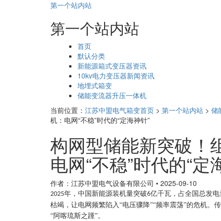
第一个站内站
第一个站内站
页
首页
面
默认分类
导
新能源箱式变压器资讯
航
10kv电力变压器新闻资讯
地埋式箱变
储能变流器升压一体机
当前位置：
江苏中盟电气箱变首页
>
第一个站内站
>
储
机：电网“不稳”时代的“定海神针”​
构网型储能新突破！
电网“不稳”时代的“定海
作者：江苏中盟电气设备有限公司
•
2025-09-10
年，中国新能源装机量突破
亿千瓦，占全国总发电
2025
6
枯竭，让电网频繁陷入“电压骤降”“频率震荡”的危机。
“阿喀琉斯之踵”。