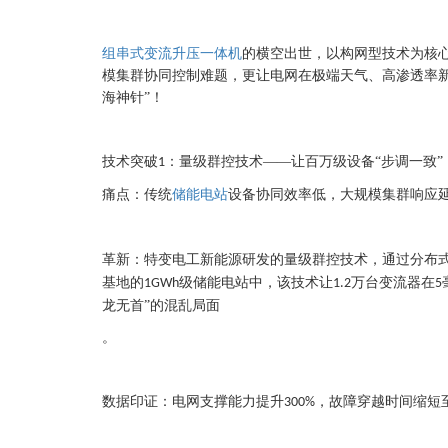
组串式变流升压一体机
的横空出世，以构网型技术为核心
模集群协同控制难题，更让电网在极端天气、高渗透率
海神针”！
技术突破
：量级群控技术——让百万级设备“步调一致”
1
痛点：传统
储能电站
设备协同效率低，大规模集群响应
革新：特变电工新能源研发的量级群控技术，通过分布
基地的
级储能电站中，该技术让
万台变流器在
1GWh
1.2
5
龙无首”的混乱局面
。
数据印证：电网支撑能力提升
，故障穿越时间缩短
300%