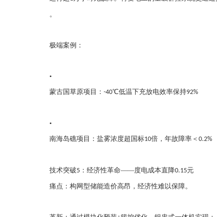
。
极端案例：
•
蒙古国草原项目：
℃低温下充放电效率保持
-40
92%
•
南海岛礁项目：盐雾浓度超国标
倍，年故障率＜
10
0.2%
技术突破
：经济性革命——度电成本直降
元
5
0.15
痛点：构网型储能造价高昂，经济性难以保障。