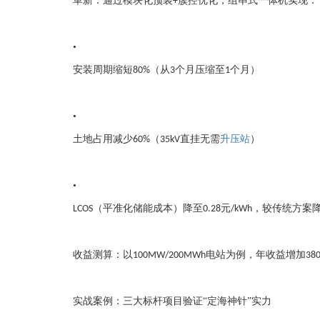
革新：通过模块化预装
簇控优化，组串式一体机实现：
+
•
安装周期缩短
（从
个月压缩至
个月）
80%
3
1
•
土地占用减少
（
直挂无需
升压站
）
60%
35kV
•
（平准化储能成本）降至
元
，较传统方案
LCOS
0.28
/kWh
收益测算：以
电站为例，年收益增加
100MW/200MWh
38
实战案例：三大标杆项目验证“定海神针”实力