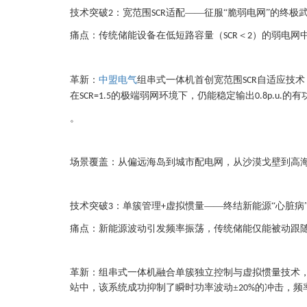
技术突破
：宽范围
适配——征服“脆弱电网”的终极
2
SCR
痛点：传统储能设备在低短路容量（
＜
）的弱电网
SCR
2
革新：
中盟电气
组串式一体机首创宽范围
自适应技术
SCR
在
的极端弱网环境下，仍能稳定输出
的有
SCR=1.5
0.8p.u.
。
场景覆盖：从偏远海岛到城市配电网，从沙漠戈壁到高海
技术突破
：单簇管理
虚拟惯量——终结新能源“心脏病
3
+
痛点：新能源波动引发频率振荡，传统储能仅能被动跟
革新：组串式一体机融合单簇独立控制与虚拟惯量技术
站中，该系统成功抑制了瞬时功率波动±
的冲击，频
20%