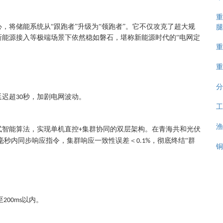
重
腿
，将储能系统从“跟跑者”升级为“领跑者”。它不仅攻克了超大规
新能源接入等极端场景下依然稳如磐石，堪称新能源时代的“电网定
重
重
分
延迟超
秒，加剧电网波动。
30
工
渔
式智能算法，实现单机直控
集群协同的双层架构。在青海共和光伏
+
毫秒内同步响应指令，集群响应一致性误差＜
，彻底终结“群
0.1%
铜
至
以内。
200ms