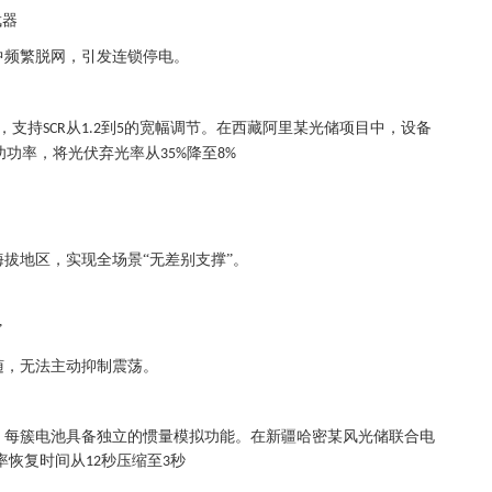
武器
中频繁脱网，引发连锁停电。
，支持
从
到
的宽幅调节。在西藏阿里某光储项目中，设备
SCR
1.2
5
功功率，将光伏弃光率从
降至
35%
8%
拔地区，实现全场景“无差别支撑”。
”
随，无法主动抑制震荡。
，每簇电池具备独立的惯量模拟功能。在新疆哈密某风光储联合电
率恢复时间从
秒压缩至
秒
12
3