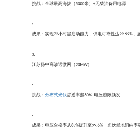
挑战：全球最高海拔（
米）
无柴油备用电源
5000
+
•
成果：实现
小时黑启动能力，供电可靠性达
，
72
99.99%
3.
江苏扬中高渗透微网（
）
20MW
•
挑战：
分布式光伏
渗透率超
电压越限频发
60%+
•
成果：电压合格率从
提升至
，光伏就地消纳率
89%
99.6%