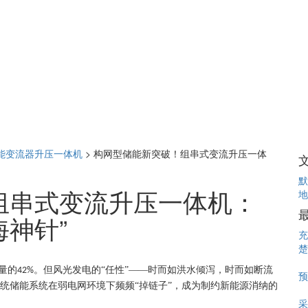
能变流器升压一体机
>
构网型储能新突破！组串式变流升压一体
默
组串式变流升压一体机：
地
神针”​
充
楚
量的
。但风光发电的“任性”——时而如洪水倾泻，时而如断流
42%
预
传统储能系统在弱电网环境下频频“掉链子”，成为制约新能源消纳的
采