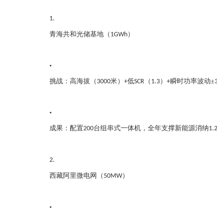
1.
青海共和光储基地（
）
1GWh
•
挑战：高海拔（
米）
低
（
）
瞬时功率波动±
3000
+
SCR
1.3
+
•
成果：配置
台组串式一体机，全年支撑新能源消纳
200
1.
2.
西藏阿里微电网（
）
50MW
•