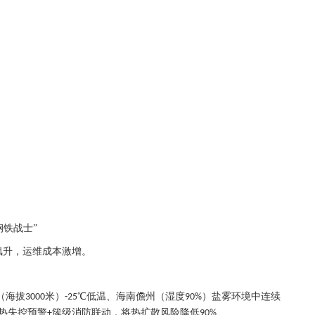
钢铁战士”
飙升，运维成本激增。
（海拔
米）
℃低温、海南儋州（湿度
）盐雾环境中连续
3000
-25
90%
热失控预警
簇级消防联动，将热扩散风险降低
+
90%