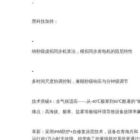
。
黑科技加持：
•
纳秒级虚拟同步机算法，模拟同步发电机的阻尼特性
•
多时间尺度协调控制，兼顾秒级响应与分钟级调节
技术突破
：全气候适应——从
℃极寒到
℃酷暑的“
4
-40
60
痛点：高海拔、极寒、盐雾等极端环境导致设备故障率
革新：采用
防护
自修复涂层技术，设备在青海共和
IP68
+
运行超
万小时无故障。特变电工的量级群控系统更通过
1