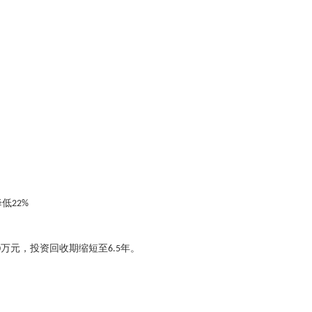
降低
22%
万元，投资回收期缩短至
年。
0
6.5