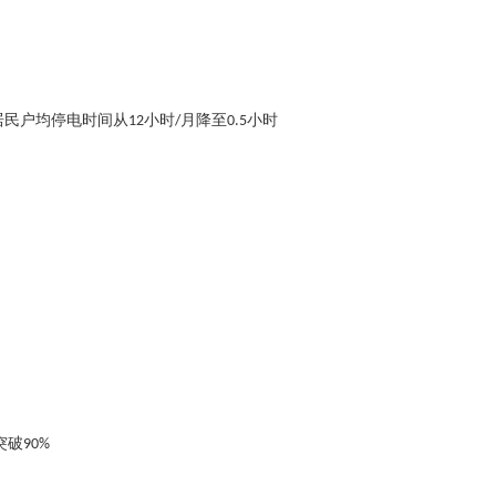
居民户均停电时间从
小时
月降至
小时
12
/
0.5
突破
90%