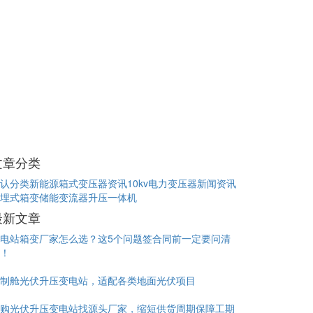
文章分类
认分类
新能源箱式变压器资讯
10kv电力变压器新闻资讯
埋式箱变
储能变流器升压一体机
最新文章
电站箱变厂家怎么选？这5个问题签合同前一定要问清
！
制舱光伏升压变电站，适配各类地面光伏项目
购光伏升压变电站找源头厂家，缩短供货周期保障工期