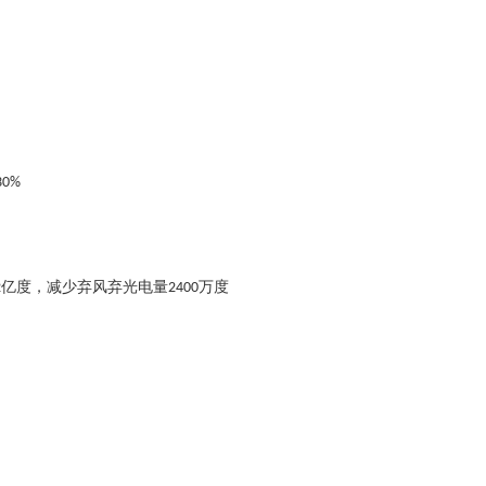
30%
亿度，减少弃风弃光电量
万度
2
2400