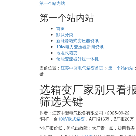
第一个站内站
第一个站内站
页
首页
面
默认分类
导
新能源箱式变压器资讯
航
10kv电力变压器新闻资讯
地埋式箱变
储能变流器升压一体机
当前位置：
江苏中盟电气箱变首页
>
第一个站内站
键​
选箱变厂家别只看报
筛选关键​
作者：江苏中盟电气设备有限公司
•
2025-09-22
“同样一台
10kV欧式箱变
，A厂报16万，B厂报20
“小厂报价低，但总出故障；大厂贵一点，却用着省