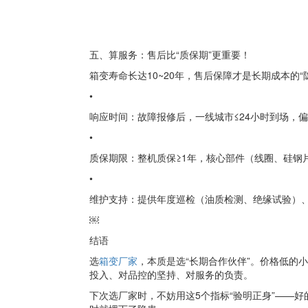
五、算服务：售后比“质保期”更重要！
箱变寿命长达10~20年，售后保障才是长期成本的
•
响应时间：故障报修后，一线城市≤24小时到场，偏
•
质保期限：整机质保≥1年，核心部件（线圈、硅钢片
•
维护支持：提供年度巡检（油质检测、绝缘试验）
￼
结语
选
箱变厂家
，本质是选“长期合作伙伴”。价格低的小
投入、对品控的坚持、对服务的负责。
下次选厂家时，不妨用这5个指标“验明正身”——