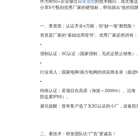
作为帮50+企业做过
箱变选型
的技术顾问，我太懂这
分享5个甄别优秀厂家的硬指标，帮你跳出“低价陷
一、查资质：认证齐全≠万能，但“缺一项”都危险！
资质是厂家的“基础信用背书”。优秀厂家必然持有：
•
强制认证：3C认证（国家强制，无此证禁止销售）、
•
行业准入：国家电网/南方电网的供应商名录（能进
•
特殊认证：若项目在高原（海拔＞2000m）、沿
防盐雾IP55）。
避坑提醒：曾有客户选了无3C认证的小厂，设备投
二、看技术：研发团队比“广告”更诚实！