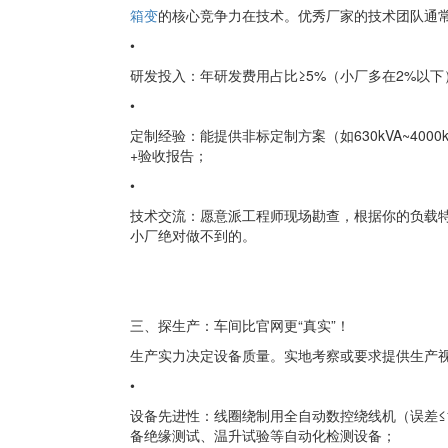
箱变
的核心竞争力在技术。优秀厂家的技术团队通
•
研发投入：年研发费用占比≥5%（小厂多在2%以
•
定制经验：能提供非标定制方案（如630kVA~40
+验收报告；
•
技术交流：愿意派工程师现场勘查，根据你的负载特
小厂绝对做不到的。
三、探生产：车间比官网更“真实”！
生产实力决定设备质量。实地考察或要求提供生产
•
设备先进性：线圈绕制用全自动数控绕线机（误差≤
备绝缘测试、温升试验等自动化检测设备；