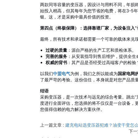
两款同等容量的变压器，因设计与用料不同，年损
始投入稍高，但其每年为您节省的电费，将在3-5
银。这，才是采购中最具价值的投资。
第四点（终极保障）：选择靠谱厂家，为设备注入“
最终，所有技术和承诺都需要一个可靠的载体来兑
过硬的质量
：源自严格的生产工艺和质检体系。
完善的服务
：从安装指导到售后维护，提供全生
权威的背书
：其产品是否经受过高端客户的检验
以我们
中盟电气
为例，我们之所以能成为
国家电网
了最严苛的考验。这份信任，本身就是对您产品质
结语
采购变压器，是一次技术与远见的综合考量。跳出“
度进行全面评估，您选择的将不仅仅是一台设备，
您值得信赖的电力解决方案伙伴。
上一篇文章 :
建充电站选变压器犯难？油变干变怎
下一