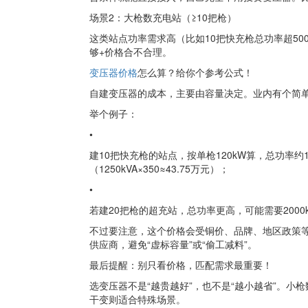
场景2：大枪数充电站（≥10把枪）
这类站点功率需求高（比如10把快充枪总功率超5
够+价格合不合理。
变压器价格
怎么算？给你个参考公式！
自建变压器的成本，主要由容量决定。业内有个简单估
举个例子：
•
建10把快充枪的站点，按单枪120kW算，总功率约1
（1250kVA×350≈43.75万元）；
•
若建20把枪的超充站，总功率更高，可能需要2000
不过要注意，这个价格会受铜价、品牌、地区政策
供应商，避免“虚标容量”或“偷工减料”。
最后提醒：别只看价格，匹配需求最重要！
选变压器不是“越贵越好”，也不是“越小越省”。
干变则适合特殊场景。