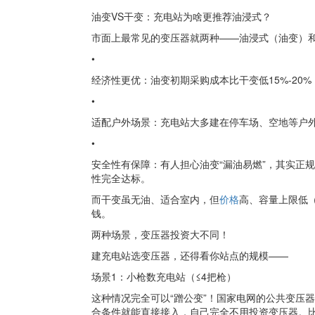
油变VS干变：充电站为啥更推荐油浸式？
市面上最常见的变压器就两种——油浸式（油变）和
•
经济性更优：油变初期采购成本比干变低15%-2
•
适配户外场景：充电站大多建在停车场、空地等户
•
安全性有保障：有人担心油变“漏油易燃”，其实正
性完全达标。
而干变虽无油、适合室内，但
价格
高、容量上限低（
钱。
两种场景，变压器投资大不同！
建充电站选变压器，还得看你站点的规模——
场景1：小枪数充电站（≤4把枪）
这种情况完全可以“蹭公变”！国家电网的公共变压
合条件就能直接接入，自己完全不用投资变压器。