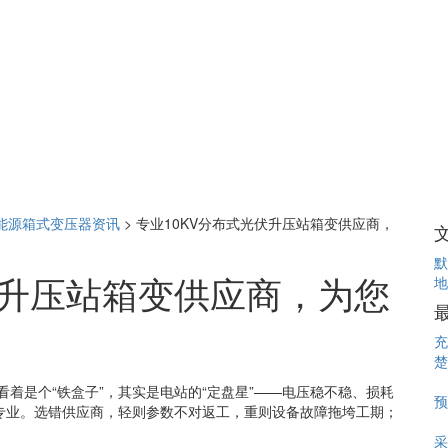
能源箱式变压器资讯
>
专业10KV分布式光伏升压站箱变供应商，
默
伏升压站箱变供应商，为您
地
充
楚
看着是个“铁盒子”，其实是电站的“定盘星”——电压稳不稳、损耗
预
专业。选错供应商，轻则参数不对返工，重则设备故障拖垮工期；
采