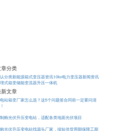
文章分类
认分类
新能源箱式变压器资讯
10kv电力变压器新闻资讯
埋式箱变
储能变流器升压一体机
最新文章
电站箱变厂家怎么选？这5个问题签合同前一定要问清
！
制舱光伏升压变电站，适配各类地面光伏项目
购光伏升压变电站找源头厂家，缩短供货周期保障工期