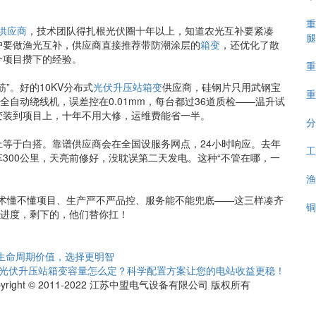
重
供应商
，技术团队得扎根光伏圈十年以上，知道农光互补要紧凑
腿
户要做渔光互补，供应商直接推荐带防潮涂层的
箱变
，还优化了散
个项目攒下的经验。
重
”。好的10KV分布式
光伏升压站箱变
供应商，硅钢片只用武钢宝
重
用全自动绕线机，误差控在0.01mm，每台都过36道质检——温升试
变装到项目上，十年不用大修，运维费能省一半。
分
等于白搭。靠谱供应商会在全国设服务网点，24小时响应。去年
工
300公里，天亮前修好，没耽误第二天发电。这种“不管在哪，一
渔
术懂不懂项目、生产严不严品控、服务能不能兜底——这三样凑齐
铜
盯进度，剩下的，他们替你扛！
全生命周期价值，选择更明智
KV光伏升压站箱变容量怎么定？科学配置方案让您的电站收益更稳！
pyright © 2011-2022 江苏中盟电气设备有限公司 版权所有