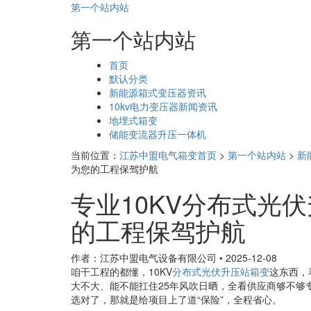
第一个站内站
第一个站内站
页
首页
面
默认分类
导
新能源箱式变压器资讯
航
10kv电力变压器新闻资讯
地埋式箱变
储能变流器升压一体机
当前位置：
江苏中盟电气箱变首页
>
第一个站内站
>
新
为您的工程保驾护航
专业10KV分布式光
的工程保驾护航
作者：江苏中盟电气设备有限公司
•
2025-12-08
咱干工程的都懂，10KV
分布式光伏升压站箱变
这东西，
大不大、能不能扛住25年风吹日晒，全看供应商够不够
选对了，那就是给项目上了道“保险”，全程省心。