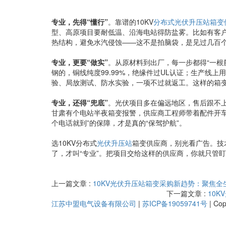
专业，先得“懂行”
。靠谱的10KV
分布式光伏升压站
箱变
型、高原项目要耐低温、沿海电站得防盐雾。比如有客
热结构，避免水汽侵蚀——这不是拍脑袋，是见过几百
专业，更要“做实”
。从原材料到出厂，每一步都得“一根筋
钢的，铜线纯度99.99%，绝缘件过UL认证；生产线上
验、局放测试、防水实验，一项不过就返工。这样的箱
专业，还得“兜底”
。光伏项目多在偏远地区，售后跟不上
甘肃有个电站半夜箱变报警，供应商工程师带着配件开车
个电话就到”的保障，才是真的“保驾护航”。
选10KV分布式
光伏升压站
箱变供应商，别光看广告。技
了，才叫“专业”。把项目交给这样的供应商，你就只管
上一篇文章 :
10KV光伏升压站箱变采购新趋势：聚焦
下一篇文章 :
10
江苏中盟电气设备有限公司
|
苏ICP备19059741号
|
Co