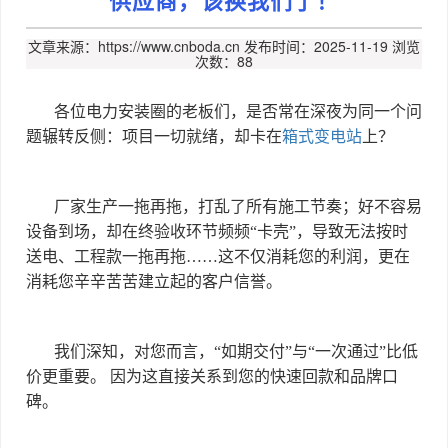
文章来源：https://www.cnboda.cn
发布时间：2025-11-19
浏览
次数：88
各位电力安装圈的老板们，是否常在深夜为同一个问
题辗转反侧：项目一切就绪，却卡在
箱式变电站
上？
厂家生产一拖再拖，打乱了所有施工节奏；好不容易
设备到场，却在终验收环节频频
“
卡壳
”
，导致无法按时
送电、工程款一拖再拖
……
这不仅消耗您的利润，更在
消耗您辛辛苦苦建立起的客户信誉。
我们深知，对您而言，
“
如期交付
”
与
“
一次通过
”
比低
价更重要。 因为这直接关系到您的快速回款和品牌口
碑。