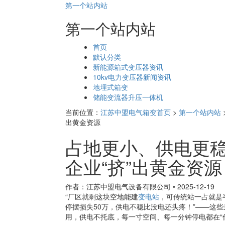
第一个站内站
第一个站内站
页
首页
面
默认分类
导
新能源箱式变压器资讯
航
10kv电力变压器新闻资讯
地埋式箱变
储能变流器升压一体机
当前位置：
江苏中盟电气箱变首页
>
第一个站内站
出黄金资源
占地更小、供电更稳
企业“挤”出黄金资源
作者：江苏中盟电气设备有限公司
•
2025-12-19
“厂区就剩这块空地能建
变电站
，可传统站一占就是
停摆损失50万，供电不稳比没电还头疼！”——这
用，供电不托底，每一寸空间、每一分钟停电都在“