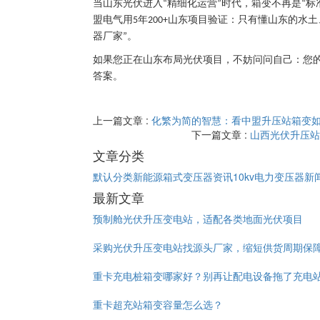
当山东光伏进入
精细化运营
时代，箱变不再是
标
“
”
“
盟电气用
年
山东项目验证：只有懂山东的水土
5
200+
器厂家
。
”
如果您正在山东布局光伏项目，不妨问问自己：您
答案。
上一篇文章 :
化繁为简的智慧：看中盟升压站箱变如
下一篇文章 :
山西光伏升压站
文章分类
默认分类
新能源箱式变压器资讯
10kv电力变压器新
最新文章
预制舱光伏升压变电站，适配各类地面光伏项目
采购光伏升压变电站找源头厂家，缩短供货周期保
重卡充电桩箱变哪家好？别再让配电设备拖了充电
重卡超充站箱变容量怎么选？