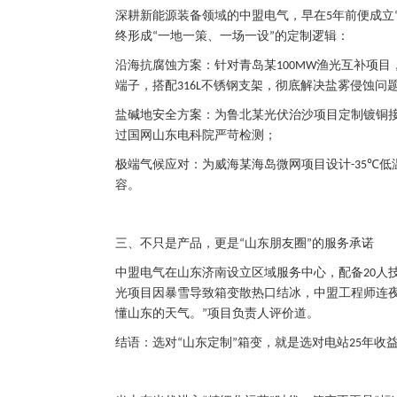
深耕新能源装备领域的中盟电气，早在
年前便成立
5
终形成
一地一策、一场一设
的定制逻辑：
“
”
沿海抗腐蚀方案：针对青岛某
渔光互补项目
100MW
端子，搭配
不锈钢支架，彻底解决盐雾侵蚀问
316L
盐碱地安全方案：为鲁北某光伏治沙项目定制镀铜
过国网山东电科院严苛检测；
极端气候应对：为威海某海岛微网项目设计
低
-35℃
容。
三、不只是产品，更是
山东朋友圈
的服务承诺
“
”
中盟电气在山东济南设立区域服务中心，配备
人
20
光项目因暴雪导致箱变散热口结冰，中盟工程师连
懂山东的天气。
项目负责人评价道。
”
结语：选对
山东定制
箱变，就是选对电站
年收
“
”
25