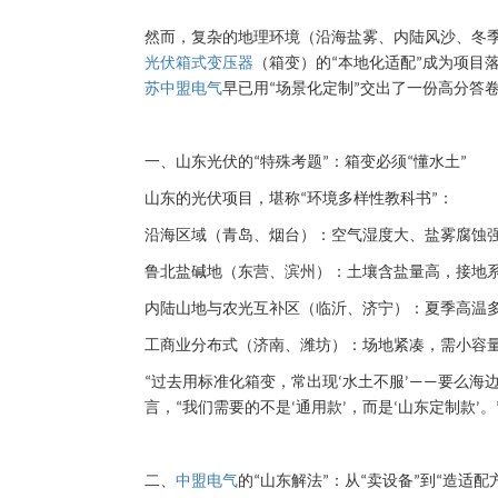
然而，复杂的地理环境（沿海盐雾、内陆风沙、冬
光伏箱式变压器
（箱变）的
本地化适配
成为项目
“
”
苏中盟电气
早已用
场景化定制
交出了一份高分答
“
”
一、山东光伏的
特殊考题
：箱变必须
懂水土
“
”
“
”
山东的光伏项目，堪称
环境多样性教科书
：
“
”
沿海区域（青岛、烟台）：空气湿度大、盐雾腐蚀
鲁北盐碱地（东营、滨州）：土壤含盐量高，接地
内陆山地与农光互补区（临沂、济宁）：夏季高温
工商业分布式（济南、潍坊）：场地紧凑，需小容
过去用标准化箱变，常出现
水土不服
要么海
“
‘
’——
言，
我们需要的不是
通用款
，而是
山东定制款
。
“
‘
’
‘
’
二、
中盟电气
的
山东解法
：从
卖设备
到
造适配
“
”
“
”
“