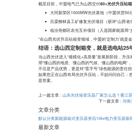
截至目前，中盟电气已为山西交付
80+光伏升压站
大同新荣区1000MW光伏基地（中盟供货50
吕梁柳林县工矿修复光伏项目（获评“山西省
临汾尧都区农光互补项目（入选国家能源局“
“在山西光伏升压站箱变领域，中盟的‘定制力’就是
结语：选山西定制箱变，就是选电站25年
当山西光伏进入“规模化+高质量”发展新阶段，升压
用“懂山西的地质、懂山西的气候、懂山西的电网”
不仅是产品优势，更是对“晋字号”绿色能源的责任
如果您正在山西布局光伏升压站，不妨问问自己：您
是答案。
上一篇文章 :
山东光伏箱变压器厂家怎么选？看江苏
下一篇文章 :
河南
文章分类
默认分类
新能源箱式变压器资讯
10kv电力变压器新
最新文章