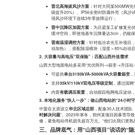
晋北高海拔风沙方案
：针对大同某500MW
级提升20%）、IP56全密封防腐外壳（风
强风沙环境下连续3年零故障运行；
晋中沉降区加固方案
：为吕梁某工矿修复光
缓冲空间，即使地基年沉降量达3cm，仍能保
晋南温湿调控方案
：针对临汾农光互补项目
动加热），搭配除湿模块（湿度＞85%自动启
2. 大容量与高电压“双保险”：匹配山西外送需求
山西大型地面电站多采用“光伏阵列→箱变→升压站→
可提供
单台3150kVA-5000kVA大容量箱变
，
支持
35kV/110kV双电压等级定制
，通过国网
内置
有载调压装置
，自动跟踪电网电压波动，
3. 本地化服务“快人一步”：做山西电站的“24小时
中盟在太原设立
华北区域总部
，配备30人技术团队
时解决问题
”。2023年寒冬，朔州某项目因暴雪导
修，避免电站停机损失超百万元。“他们比我们更熟悉
三、品牌底气：用“山西项目”说话的“隐