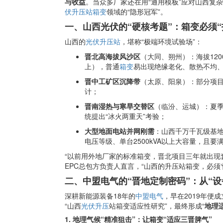
与收益
。当众多厂家还在用“通用模板”应对山西复
伏升压站箱变
领域的“隐形冠军”。
一、山西光伏的“硬核考题”：箱变必须“
山西的
光伏升压站
，堪称“极端环境试验场”：
晋北高海拔风沙区
（大同、朔州）：海拔120
上），普通
箱变
易出现绝缘老化、散热不均
晋中工矿区沉降带
（太原、阳泉）：部分项
计；
晋南湿热与寒旱交替区
（临汾、运城）：夏季
统提出“冰火两重天”考验；
大型地面电站并网刚需
：山西千万千瓦级基地多
电压等级、单台2500kVA以上大容量，且要
“以前用外地厂家的标准箱变，晋北项目三年就出现
EPC总包方负责人直言，“山西的升压站箱变，必须‘
二、中盟电气的“晋地定制密码”：从“设
深耕新能源装备18年的
中盟电气
，早在2019年便
“山西
光伏升压
站箱变适应性研究”，最终形成“
地理
1. 地理气候“精准狙击”：让箱变“适应三晋脾气”