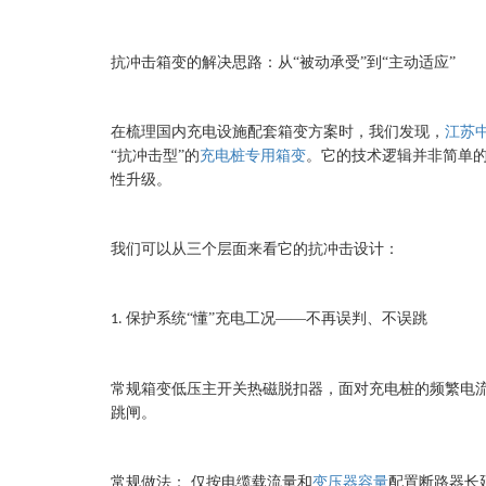
抗冲击箱变的解决思路：从
“被动承受”到“主动适应”
在梳理国内充电设施配套箱变方案时，我们发现，
江苏
“抗冲击型”的
充电桩专用箱变
。它的技术逻辑并非简单
性升级。
我们可以从三个层面来看它的抗冲击设计：
保护系统“懂”充电工况——不再误判、不误跳
1.
常规箱变低压主开关热磁脱扣器，面对充电桩的频繁电
跳闸。
常规做法：
仅按电缆载流量和
变压器容量
配置断路器长