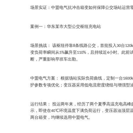
场景实证：中盟电气抗冲击箱变如何保障公交场站运营
案例一：华东某市大型公交枢纽充电站
场景挑战：
该枢纽停靠
条线路公交，首批投入
台
8
30
120
变负荷率瞬间从
飙升至
，且持续近
小时。此前
5%
110%
4
断，严重影响早班车出勤。
中盟电气方案：
根据场站实际负荷曲线，定制一台
1600
护参数专项优化；变压器采用低电流密度绕组与增强型
运行结果：
投运两年来，经历了两个夏季高温充电高峰
示，即使在
℃环境温度下满负荷运行，变压器油顶层
40
两台箱变，均继续选用中盟电气。