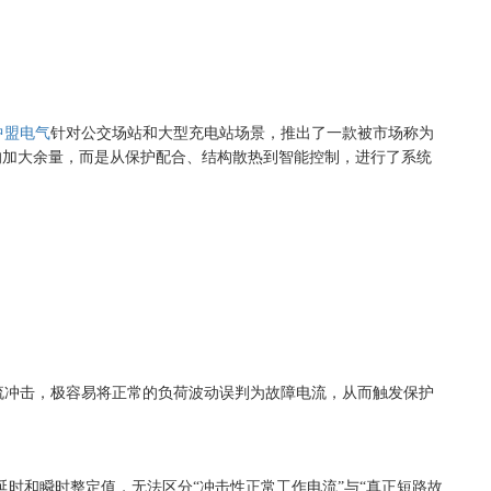
中盟电气
针对公交场站和大型充电站场景，推出了一款被市场称为
的加大余量，而是从保护配合、结构散热到智能控制，进行了系统
流冲击，极容易将正常的负荷波动误判为故障电流，从而触发保护
延时和瞬时整定值，无法区分
“冲击性正常工作电流”与“真正短路故