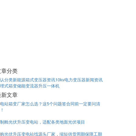
文章分类
认分类
新能源箱式变压器资讯
10kv电力变压器新闻资讯
埋式箱变
储能变流器升压一体机
最新文章
电站箱变厂家怎么选？这5个问题签合同前一定要问清
！
制舱光伏升压变电站，适配各类地面光伏项目
购光伏升压变电站找源头厂家，缩短供货周期保障工期