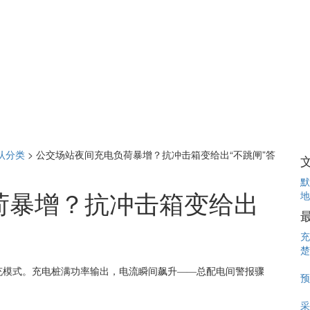
认分类
>
公交场站夜间充电负荷暴增？抗冲击箱变给出“不跳闸”答
默
荷暴增？抗冲击箱变给出
地
充
楚
充模式。充电桩满功率输出，电流瞬间飙升——总配电间警报骤
预
采