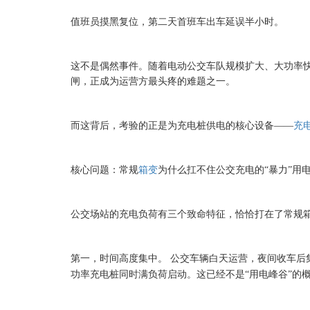
值班员摸黑复位，第二天首班车出车延误半小时。
这不是偶然事件。随着电动公交车队规模扩大、大功率
闸，正成为运营方最头疼的难题之一。
而这背后，考验的正是为充电桩供电的核心设备
——
充
核心问题：常规
箱变
为什么扛不住公交充电的
“暴力”用
公交场站的充电负荷有三个致命特征，恰恰打在了常规
第一，时间高度集中。
公交车辆白天运营，夜间收车后
功率充电桩同时满负荷启动。这已经不是“用电峰谷”的