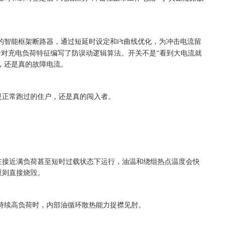
的智能框架断路器，通过短延时设定和
²
曲线优化，为冲击电流留
I
t
针对充电负荷特征编写了防误动逻辑算法。开关不是“看到大电流就
峰，还是真的故障电流。
是正常跑过的住户，还是真的闯入者。
在接近满负荷甚至短时过载状态下运行，油温和绕组热点温度会快
重则直接烧毁。
持续高负荷时，内部油循环散热能力捉襟见肘。