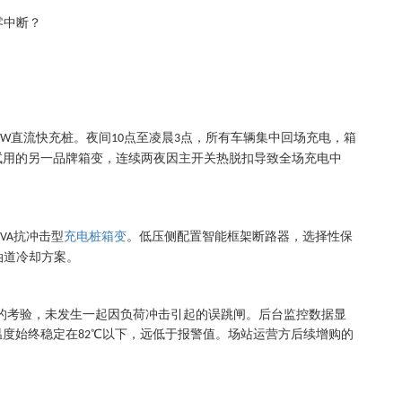
零中断？
直流快充桩。夜间
点至凌晨
点，所有车辆集中回场充电，箱
kW
10
3
试用的另一品牌箱变，连续两夜因主开关热脱扣导致全场充电中
抗冲击型
充电桩箱变
。低压侧配置智能框架断路器，选择性保
kVA
油道冷却方案。
的考验，未发生一起因负荷冲击引起的误跳闸。后台监控数据显
温度始终稳定在
℃以下，远低于报警值。场站运营方后续增购的
82