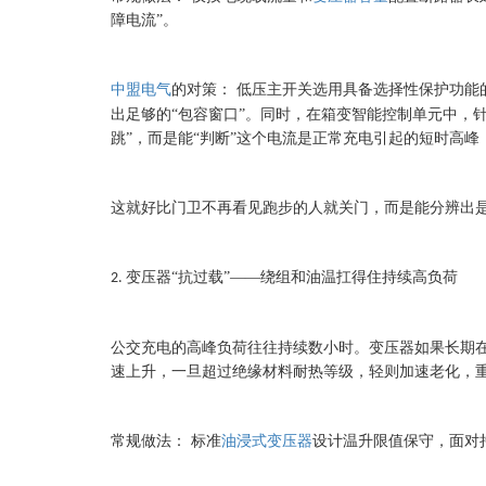
障电流”。
中盟电气
的对策：
低压主开关选用具备选择性保护功能
出足够的“包容窗口”。同时，在箱变智能控制单元中，
跳”，而是能“判断”这个电流是正常充电引起的短时高
这就好比门卫不再看见跑步的人就关门，而是能分辨出
变压器“抗过载”——绕组和油温扛得住持续高负荷
2.
公交充电的高峰负荷往往持续数小时。变压器如果长期
速上升，一旦超过绝缘材料耐热等级，轻则加速老化，
常规做法：
标准
油浸式变压器
设计温升限值保守，面对