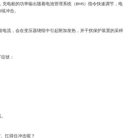
，充电桩的功率输出随着电池管理系统（
）指令快速调节，电
BMS
持续冲击。
波电流，会在变压器绕组中引起附加发热，并干扰保护装置的采样
下症状：
器。
”、扛得住冲击呢？