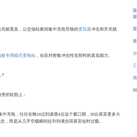
重
腿
重
快充桩普及，公交场站夜间集中充电导致的
变压器
冲击和开关跳
重
分
电桩专用箱式变电站
，在应对密集冲击性负荷时的真实能力。
工
电？
渔
铜
箱变的软肋上：
集中充电，往往在晚
点到凌晨
点这个窗口期，
台甚至更多大
10
4
20
概念，而是从几乎空载瞬间拉升到满负荷甚至短时过载。