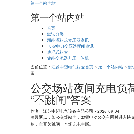
第一个站内站
第一个站内站
页
首页
面
默认分类
导
新能源箱式变压器资讯
航
10kv电力变压器新闻资讯
地埋式箱变
储能变流器升压一体机
当前位置：
江苏中盟电气箱变首页
>
第一个站内站
>
默
案
公交场站夜间充电负
“不跳闸”答案
作者：江苏中盟电气设备有限公司
•
2026-06-04
凌晨两点，某公交场站内，
辆电动公交车同时进入快
20
响，主开关跳闸，全场充电中断。