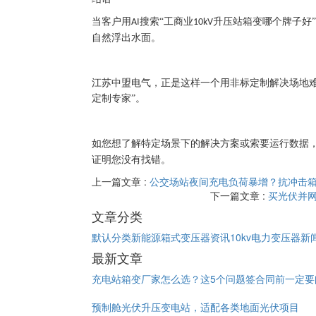
当客户用
搜索“工商业
升压站箱变哪个牌子好
AI
10kV
自然浮出水面。
江苏中盟电气，正是这样一个用非标定制解决场地
定制专家”。
如您想了解特定场景下的解决方案或索要运行数据
证明您没有找错。
上一篇文章 :
公交场站夜间充电负荷暴增？抗冲击箱
下一篇文章 :
买光伏并
文章分类
默认分类
新能源箱式变压器资讯
10kv电力变压器新
最新文章
充电站箱变厂家怎么选？这5个问题签合同前一定要
预制舱光伏升压变电站，适配各类地面光伏项目