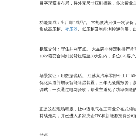
目字形紧凑布局，将外壳尺寸压到极致，多次帮业
功能集成：出厂即
“成品”。 常规做法只供一次设
集成高压柜、
变压器
、低压柜及智能测控通信屏，
极速交付：守住并网节点。
大品牌非标定制排产常
箱变合同到发货压缩至
天以内，多位
客户
10kV
30
EPC
场景实证：用数据说话。
江苏某汽车零部件工厂
10
优化风道并增设智能除湿装置，三年无凝露报警；
调试，一次通过电网验收，帮业主避免了功率倒送
正是这些现场积累，让中盟电气在工商业分布式领
持续走高，并已进入多家央企
和新能源投资公司
EPC
结语