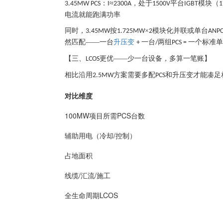
：
≈
，处于
平台
模块（
3.45MW PCS
I
2300A
1500V
IGBT
1
电流就能跑满功率
同时，
按
×
模块化并联或单台
3.45MW
1.725MW
2
ANP
然匹配——一台
升压变
一台
两组
一个标准单
+
/
PCS =
【三、
更优——少一台设备，多算一笔账】
LCOS
相比沿用
方案需要多配
和升压变才能凑足
2.5MW
PCS
对比维度
100MW项目所需PCS台数
辅助用电（冷却/控制）
占地面积
线缆/汇流/施工
全生命周期LCOS