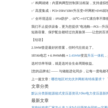
✅ 构网就绪：内置构网型控制算法框架，支持虚拟
✅ 高度集成：
升压变
环网柜
就
PCS+35kV/10kV
+
+EMS
✅ 全环境适应：
防护，
℃
℃满功率不降
IP54
-30
~+55
我们不止提供设备，更为您提供
电池舱—
—升
"
PCS
短路容量、保护配合都经过仿真验算——让您的百
【结语】
曾是最好的答案，但时代往前走了。
2.5MW
电芯
舱
变流
升压一体机
，
587Ah
+ 6.9MWh
+
3.45MW
选对功率等级，就是选对全生命周期收益。
您的品牌名
—— 与储能进化同步，让每一度电都
[
]
上一篇文章 :
哪些地区对光伏并网柜有特殊要求？
文章分类
默认分类
新能源箱式变压器资讯
10kv电力变压器新
最新文章
充电站箱变厂家怎么选？这5个问题签合同前一定要