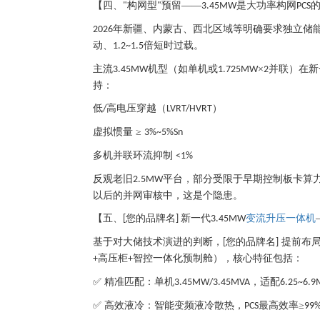
【四、
构网型
预留——
是大功率构网
"
"
3.45MW
PCS
年新疆、内蒙古、西北区域等明确要求独立储
2026
动、
倍短时过载。
1.2~1.5
主流
机型（如单机或
×
并联）在新
3.45MW
1.725MW
2
持：
低
高电压穿越（
）
/
LVRT/HVRT
虚拟惯量
≥
3%~5%Sn
多机并联环流抑制
<1%
反观老旧
平台，部分受限于早期控制板卡算
2.5MW
以后的并网审核中，这是个隐患。
【五、
您的品牌名
新一代
变流升压一体机
[
]
3.45MW
基于对大储技术演进的判断，
您的品牌名
提前布局
[
]
高压柜
智控一体化预制舱），核心特征包括：
+
+
✅ 精准匹配：单机
，适配
3.45MW/3.45MVA
6.25~6.9
✅ 高效液冷：智能变频液冷散热，
最高效率≥
PCS
99