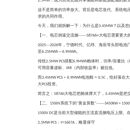
，成为百兆瓦级共享储能和新能源配储的新
2.5MW
这不是简单的功率放大。背后是电芯迭代、系统电
求的共同作用。
今天，我们就拆解一下：为什么是
？以及您
3.45MW
【一、电芯倒逼交流侧
——
大电芯需要更大
587Ah+
—
年，宁德时代、亿纬、海辰等头部电池
2025
2026
至
～
。
6.25MWh
6.9MWh
传统
搭配
舱体时，功率
容量比（
2.5MW PCS
6.9MWh
/
可用容量虚标、
（内部收益率）被拉低。
IRR
而
×
电池舱 ≈
，恰好落在大
3.45MW PCS
6.9MWh
0.5C
大
投资。
PCS
简言之：
大电芯把舱体撑大了，
是把
587Ah
3.45MW
【二、
系统下的
黄金算数
——
1500V
"
"
3450kW = 150
是当前大型储能的主流直流侧电压上限。
1500V DC
：
≈
，略显保守
2.5MW PCS
I
1667A