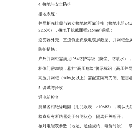
接地与安全防护
4.
接地系统：
并网柜
排需与独立接地体可靠连接（接地电阻≤
PE
4
≥
米），接地干线截面积≥
²铜缆；
2.5
16mm
逆变器外壳、直流侧正负极电缆屏蔽层、并网柜金
防护措施：
户外并网柜需满足
防护等级（防尘、防喷水）
IP54
柜体门需加锁，悬挂
“高压危险”警示标识（高压并
高压并网柜（
及以上）需配置隔离刀闸、避雷
10kV
调试与验收
5.
通电前检查：
测量各相绝缘电阻（用兆欧表，
≥
Ω），确认无
10M
检查所有断路器处于分闸状态，隔离开关断开；
核对电能表参数（地址、通信规约、电价时段），