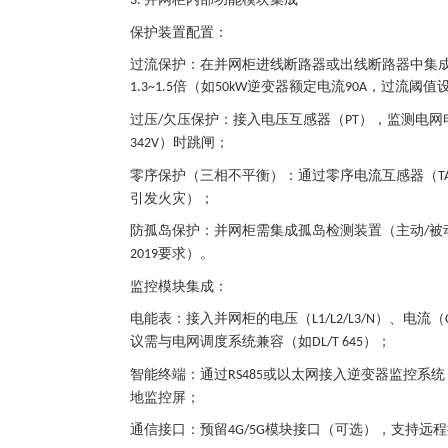
3.
保护装置配置：
过流保护：在并网柜进线断路器或出线断路器中集
倍（如
逆变器额定电流
，过流阈值
1.3~1.5
50kW
90A
过压
欠压保护：接入电压互感器（
），监测电网
/
PT
）时跳闸；
342V
零序保护（三相不平衡）：通过零序电流互感器（
T
引发火灾）；
防孤岛保护：并网柜需集成孤岛检测装置（主动
被
/
要求）。
2019
监控模块集成：
电能表：接入并网柜的电压（
）、电流（
L1/L2/L3/N
议需与电网调度系统兼容（如
）；
DL/T 645
智能终端：通过
或以太网接入逆变器监控系统
RS485
地监控屏；
通信接口：预留
模块接口（可选），支持远程
4G/5G