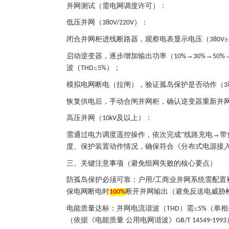
并网测试（需电网调度许可）：
低压并网（
）：
380V/220V
闭合并网柜进线断路器，观察电表显示电压（
±
380V
启动逆变器，逐步增加输出功率（
→
→
10%
30%
50%
波（
≤
）；
THD
5%
模拟电网断电（拉闸），验证孤岛保护是否动作（
3
恢复供电后，手动合闸并网柜，确认逆变器重新并
高压并网（
及以上）：
10kV
需通过电力调度遥控操作，依次完成
“线路充电→带
度、保护装置动作情况，确保符合《分布式电源接
三、关键注意事项（避免组网失败的核心要点）
防孤岛保护必须可靠：户用
工商业并网系统需配置
/
保电网断电时
断开并网输出（避免反送电威胁
100%
电能质量达标：并网电流谐波（
）需≤
（单相
THD
5%
（依据《电能质量 公用电网谐波》
GB/T 14549-1993