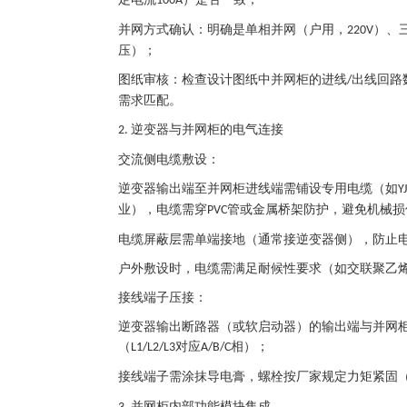
100A
并网方式确认：明确是单相并网（户用，
）、
220V
压）；
图纸审核：检查设计图纸中并网柜的进线
出线回路
/
需求匹配。
逆变器与并网柜的电气连接
2.
交流侧电缆敷设：
逆变器输出端至并网柜进线端需铺设专用电缆（如
Y
业），电缆需穿
管或金属桥架防护，避免机械损
PVC
电缆屏蔽层需单端接地（通常接逆变器侧），防止
户外敷设时，电缆需满足耐候性要求（如交联聚乙
接线端子压接：
逆变器输出断路器（或软启动器）的输出端与并网
（
对应
相）；
L1/L2/L3
A/B/C
接线端子需涂抹导电膏，螺栓按厂家规定力矩紧固
并网柜内部功能模块集成