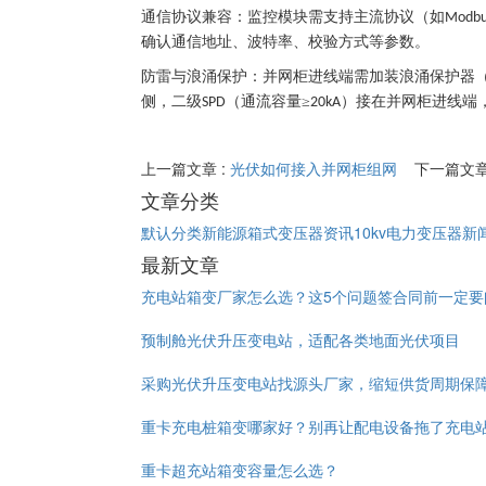
通信协议兼容：监控模块需支持主流协议（如
Modbu
确认通信地址、波特率、校验方式等参数。
防雷与浪涌保护：并网柜进线端需加装浪涌保护器
侧，二级
（通流容量≥
）接在并网柜进线端
SPD
20kA
上一篇文章 :
光伏如何接入并网柜组网
下一篇文章
文章分类
默认分类
新能源箱式变压器资讯
10kv电力变压器新
最新文章
充电站箱变厂家怎么选？这5个问题签合同前一定要
预制舱光伏升压变电站，适配各类地面光伏项目
采购光伏升压变电站找源头厂家，缩短供货周期保
重卡充电桩箱变哪家好？别再让配电设备拖了充电
重卡超充站箱变容量怎么选？