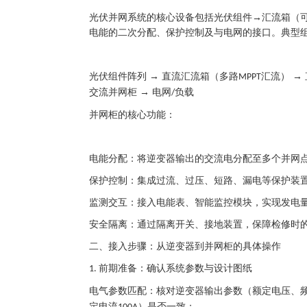
光伏并网系统的核心设备包括
光伏组件→汇流箱（可
电能的二次分配、保护控制及与电网的接口。典型
光伏组件阵列
→ 直流汇流箱（多路
汇流） →
MPPT
交流并网柜 → 电网
负载
/
并网柜的核心功能：
电能分配：将逆变器输出的交流电分配至多个并网
保护控制：集成过流、过压、短路、漏电等保护装
监测交互：接入电能表、智能监控模块，实现发电
安全隔离：通过隔离开关、接地装置，保障检修时
二、接入步骤：从逆变器到并网柜的具体操作
前期准备：确认系统参数与设计图纸
1.
电气参数匹配：核对逆变器输出参数（额定电压、
定电流
）是否一致；