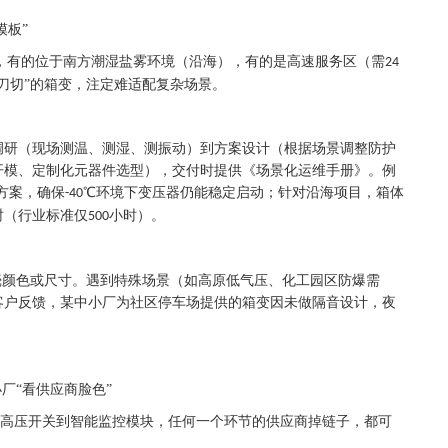
模板”
，有的位于南方潮湿盐雾环境（沿海），有的是高速服务区（需
24
刀切”的箱变，注定难适配复杂场景。
调研（现场测温、测湿、测振动）到方案设计（根据场景调整防护
开模、定制化元器件选型），交付时提供《场景化运维手册》。例
方案，确保
℃环境下变压器仍能稳定启动；针对沿海项目，箱体
-40
时（行业标准仅
小时）。
500
壳颜色或尺寸。遇到特殊场景（如高原低气压、化工园区防爆需
客户反馈，某中小厂为社区停车场提供的箱变因未做隔音设计，夜
厂“看供应商脸色”
高压开关到智能监控模块，任何一个环节的供应商掉链子，都可