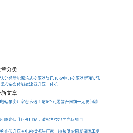
文章分类
认分类
新能源箱式变压器资讯
10kv电力变压器新闻资讯
埋式箱变
储能变流器升压一体机
最新文章
电站箱变厂家怎么选？这5个问题签合同前一定要问清
！
制舱光伏升压变电站，适配各类地面光伏项目
购光伏升压变电站找源头厂家，缩短供货周期保障工期