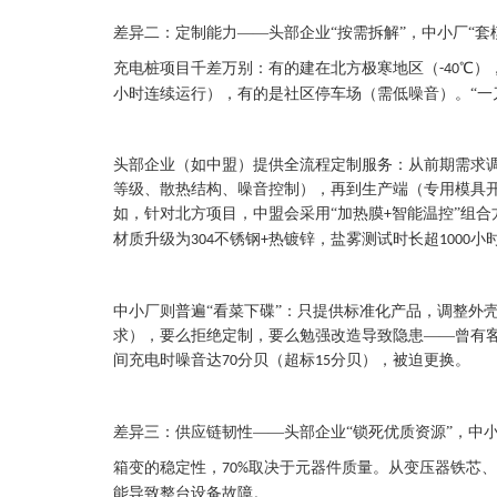
差异二：定制能力——头部企业“按需拆解”，中小厂“套
充电桩项目千差万别：有的建在北方极寒地区（
℃）
-40
小时连续运行），有的是社区停车场（需低噪音）。“一
头部企业（如中盟）提供
全流程定制服务：从前期需求
等级、散热结构、噪音控制），再到生产端（专用模具
如，针对北方项目，中盟会采用“加热膜
智能温控”组合
+
材质升级为
不锈钢
热镀锌，盐雾测试时长超
小
304
+
1000
中小厂则普遍
“看菜下碟”：只提供标准化产品，调整外
求），要么拒绝定制，要么勉强改造导致隐患——曾有
间充电时噪音达
分贝（超标
分贝），被迫更换。
70
15
差异三：供应链韧性——头部企业“锁死优质资源”，中小
箱变的稳定性，
取决于元器件质量。从变压器铁芯、
70%
能导致整台设备故障。