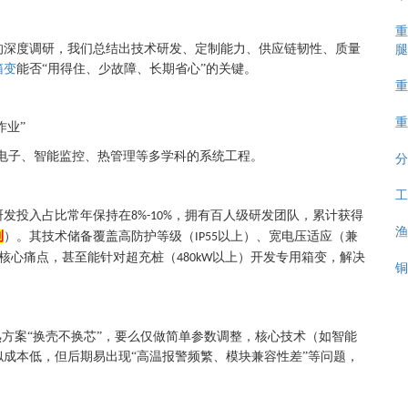
重
腿
的深度调研，我们总结出
技术研发、定制能力、供应链韧性、质量
箱变
能否“用得住、少故障、长期省心”的关键。
重
重
作业”
分
力电子、智能监控、热管理等多学科的系统工程。
工
研发投入占比常年保持在
，拥有百人级研发团队，累计获得
8%-10%
渔
利
）。其技术储备覆盖高防护等级（
以上）、宽电压适应（兼
IP55
核心痛点，甚至能针对超充桩（
以上）开发专用箱变，解决
480kW
铜
熟方案“换壳不换芯”，要么仅做简单参数调整，核心技术（如智能
成本低，但后期易出现“高温报警频繁、模块兼容性差”等问题，