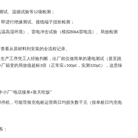
测试、温循试验等
项检测；
12
）即进行绝缘测试、接线端子扭矩检测；
高温高湿环境）、雷电冲击试验（模拟
雷电流）、局放检测
80kA
可查看从原材料到安装的全流程记录。
，生产工序凭工人经验判断，出厂前仅做简单的通电测试（甚至跳
小厂箱变的局放值超标
倍（正常应≤
，实测
），这意味
3
100pC
320pC
中小厂“电话接单
靠天吃饭”
+
障停机，可能导致充电桩运营商日均损失数千元（按单桩日均充电
系：