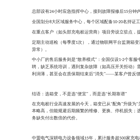
总部设有
小时应急指挥中心，接到故障报修后
分钟
24
15
全国划分
大区域服务中心，每个区域配备
名持证
8
10-20
在重点客户（如头部充电桩运营商）项目旁设立驻点，
定期主动巡检（每季度
次），通过物联网平台监测箱变
1
异常）。
中小厂的售后服务则是
“散养模式”：全国仅设
个客服
1-2
聘，缺乏系统培训，遇到复杂故障（如高压开关拒动）
利润薄，甚至会在质保期结束后“消失”——某客户曾反
结语：选箱变，不是选“便宜”，而是选“长期靠谱”
在充电桩行业高速发展的今天，箱变已从
“配角”升级为
本略高，但能规避后期频繁的维修、更换、停机损失；
务缺失付出数倍的代价。
中盟电气深耕电力设备领域
年，累计服务超
家充电
15
500