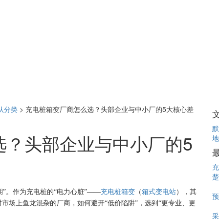
认分类
>
充电桩箱变厂商怎么选？头部企业与中小厂的5大核心差
默
选？头部企业与中小厂的5
地
充
楚
期”。作为充电桩的“电力心脏”——
充电桩箱变
（
箱式变电站
），其
预
市场上鱼龙混杂的厂商，如何避开“低价陷阱”，选到“更专业、更
采