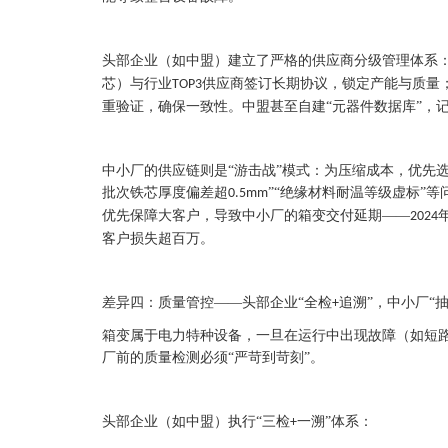
头部企业（如中盟）建立了
严格的供应商分级管理体系
芯）与行业
供应商签订长期协议，锁定产能与质量
TOP3
重验证，确保一致性。中盟甚至自建“元器件数据库”，
中小厂的供应链则是
“游击战”模式：为压缩成本，优先
批次铁芯厚度偏差超
”“绝缘材料耐温等级虚标”
0.5mm
优先保障大客户，导致中小厂的箱变交付延期——
2024
客户损失超百万。
差异四：质量管控——头部企业“全检
追溯”，中小厂“
+
箱变属于电力特种设备，一旦在运行中出现故障（如短
厂前的质量检测必须“严苛到苛刻”。
头部企业（如中盟）执行
“三检
一溯”体系：
+