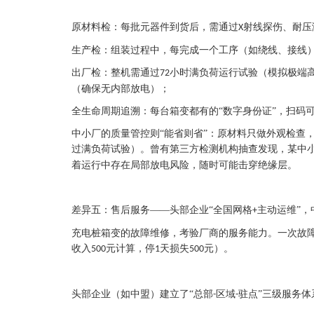
原材料检：每批元器件到货后，需通过
射线探伤、耐压
X
生产检：组装过程中，每完成一个工序（如绕线、接线
出厂检：整机需通过
小时满负荷运行试验（模拟极端
72
（确保无内部放电）；
全生命周期追溯：每台箱变都有的“数字身份证”，扫码
中小厂的质量管控则
“能省则省”：原材料只做外观检查
过满负荷试验）。曾有第三方检测机构抽查发现，某中
着运行中存在局部放电风险，随时可能击穿绝缘层。
差异五：售后服务——头部企业“全国网格
主动运维”，
+
充电桩箱变的故障维修，考验厂商的服务能力。一次故
收入
元计算，停
天损失
元）。
500
1
500
头部企业（如中盟）建立了
“总部
区域
驻点”三级服务体
-
-