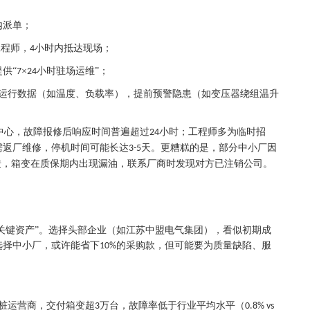
内派单；
工程师，
小时内抵达现场；
4
提供
“
×
小时驻场运维”；
7
24
运行数据（如温度、负载率），提前预警隐患（如变压器绕组温升
中心，故障报修后响应时间普遍超过
小时；工程师多为临时招
24
需返厂维修，停机时间可能长达
天。更糟糕的是，部分中小厂因
3-5
馈，箱变在质保期内出现漏油，联系厂商时发现对方已注销公司。
“关键资产”。选择头部企业（如江苏中盟电气集团），看似初期成
选择中小厂，或许能省下
的采购款，但可能要为质量缺陷、服
10%
桩运营商，交付箱变超
万台，故障率低于行业平均水平（
3
0.8% vs