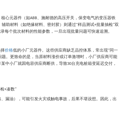
：核心元器件（如
、施耐德的高压开关，保变电气的变压器铁
ABB
；辅助材料（如绝缘材料、密封胶）则通过“样品测试
批量抽检”双
+
记录每个批次材料的性能参数，一旦出现批量问题可快速追溯。
选择
价格
低的小厂元器件。这些供应商缺乏品控体系，常出现“同一
等问题。更致命的是，当原材料涨价或订单激增时，小厂供应商可能
年某中小厂就因电容供应商断供，导致
台充电桩箱变延迟交付，
30
抽检
凑数”
+
路、漏油），可能引发火灾或触电事故，后果不堪设想。因此，
出