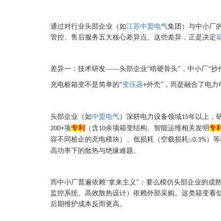
通过对行业头部企业（如
江苏中盟电气
集团）与中小厂
管控、售后服务五大核心差异点。这些差异，正是决定
差异一：技术研发——头部企业“啃硬骨头”，中小厂“抄
充电桩箱变不是简单的
“
变压器
外壳”，而是融合了电
+
头部企业（如
中盟电气
）深耕电力设备领域
年以上，
15
项
专利
（含
余项箱变结构、智能运维相关发明
专
200+
10
容不同桩企的充电模块）、低损耗（空载损耗≤
）等
0.3%
高功率下的散热与绝缘难题。
而中小厂普遍依赖
“拿来主义”：要么模仿头部企业的成
监控系统、高效散热设计）依赖外部采购。这类箱变看似
后期维护成本反而更高。