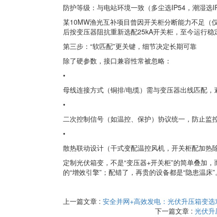
防护等级：与电站环境一致（多尘选IP54，潮湿选IP
某10MW渔光互补项目曾因开关柜分断能力不足（
后按变压器阻抗重新选配25kA开关柜，至今运行稳
第三步：“软匹配”更关键，细节决定长期可靠
除了硬参数，接口兼容性常被忽略：
•
母线连接方式（铜排/电缆）需与变压器出线匹配，
•
二次控制信号（如温控、保护）协议统一，防止监控
•
散热联动设计（干式变配温控风机，开关柜配加热
定制光伏箱变，不是“变压器+开关柜”的简单叠加，
的“增效引擎”；配错了，再贵的设备都是“隐患温床”
上一篇文章 :
安全并网+高效发电：光伏升压箱变选
下一篇文章 :
光伏升