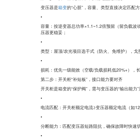
变压器是
箱变
的“心脏”，容量、类型直接决定匹配
•
容量：按逆变器总功率×1.1~1.2倍预留（留负载波
压器更稳妥；
•
类型：屋顶/农光项目选干式（防火、免维护），戈
•
损耗：优先一级能效（空载/负载损耗低20%+），
第二步：开关柜“补短板”，接口能力要对齐
开关柜是箱变的“保护阀”，需与变压器的“输出能力
•
电流匹配：开关柜额定电流≥变压器额定电流（如12.
•
分断能力：匹配变压器短路阻抗，确保故障时快速切
•