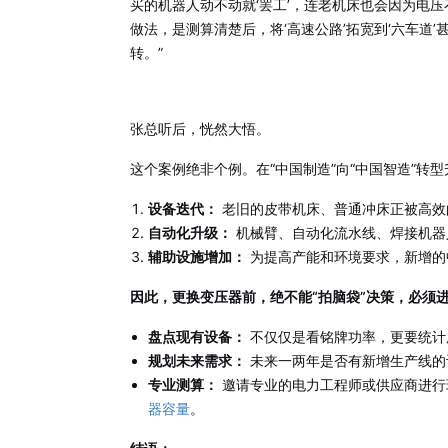
买的机器人动不动就‘罢工’，连老机床也会因为电
做法，是测算清楚后，将‘高速公路’拓宽到‘六车道’
转。”
张总听后，恍然大悟。
这个案例绝非个例。在“中国制造”向“中国智造”转
设备迭代：
老旧的皮带机床、普通冲床正被高效
自动化升级：
机械臂、自动化流水线、焊接机器
辅助设施增加：
为提高产能和环境要求，新增的
因此，更换变压器前，绝不能“拍脑袋”决策，必须进
盘点现有设备：
不仅仅是看铭牌功率，更要统计
规划未来需求：
未来一两年是否有新增生产线的
专业测算：
邀请专业的电力工程师或供应商进行
器容量
。