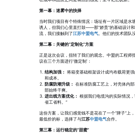
第一幕：迷雾中的抉择
当时我们项目有个特殊情况：场址有一片区域是水
诱人，但我们心里直打鼓——那“娇贵”的基础设计
流，我们接触到了
江苏中盟电气
。他们的技术团队
第二幕：关键的“定制化”方案
正是这次会议，扭转了我们的观念。中盟的工程师
议在三个方面进行‘微定制’：
结构加强：
将箱变基础框架设计成均布载荷更强
和成本。
防腐防潮升级：
在标准防腐工艺上，对壳体内部
部始终干爽。
进出线方案优化：
根据我们电缆沟的实际情况，
省工省料。”
这份方案，让我们感觉钱不是花在了一个“牌子”上
最低价的标，选择了与
江苏
中盟电气
合作。
第三幕：运行稳定的“甜蜜”