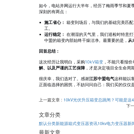
如今，电站并网运行大半年，经历了梅雨季节和夏
深刻的有两点：
施工省心：
箱变到场后，与我们的基础完美匹配
工。
运行稳定：
在潮湿的天气里，我们巡检时特意打
中盟的箱变内部始终干燥洁净。最重要的是，
从
回首总结：
这次经历让我明白，采购
10kV箱变
，不能只看报价
解、以及严谨的工艺保障
，才是决定项目全生命周
很庆幸，我们选对了。感谢
江苏中盟电气
这样能以
正面临选择的困扰，不妨问问自己：我们买的仅仅是
上一篇文章 :
10kV光伏升压箱变总跳闸？可能是这
下一
文章分类
默认分类
新能源箱式变压器资讯
10kv电力变压器新
最新文章