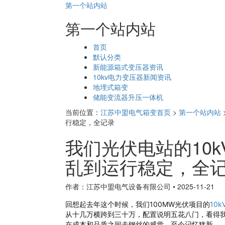
第一个站内站
第一个站内站
页
首页
面
默认分类
导
新能源箱式变压器资讯
航
10kv电力变压器新闻资讯
地埋式箱变
储能变流器升压一体机
当前位置：
江苏中盟电气箱变首页
>
第一个站内站
行稳定，全记录
我们光伏电站的10
乱到运行稳定，全
作者：江苏中盟电气设备有限公司
•
2025-11-21
回想起去年这个时候，我们100MW光伏项目的
10
从十几万横跨到三十万，配置说明五花八门，看得
在成本和品质之间走钢丝的感觉，至今记忆犹新。