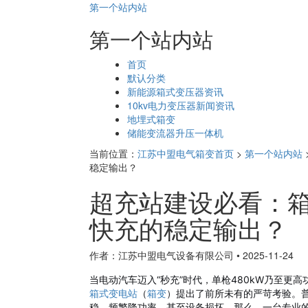
第一个站内站
第一个站内站
页
首页
面
默认分类
导
新能源箱式变压器资讯
航
10kv电力变压器新闻资讯
地埋式箱变
储能变流器升压一体机
当前位置：
江苏中盟电气箱变首页
>
第一个站内站
稳定输出？
超充站建设必看：箱
快充的稳定输出？
作者：江苏中盟电气设备有限公司
•
2025-11-24
当电动汽车迈入“秒充”时代，单枪480kW乃至
箱式变电站
（
箱变
）提出了前所未有的严苛考验。
稳、频繁降功率，甚至设备损坏。那么，一台专业的