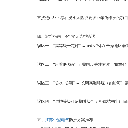
直接选
：存在浸水风险或要求
年免维护的项
IP67
25
四、避坑指南：
个常见选型错误
4
误区一：
“高等级一定好” →
柜体在干燥地区会
IP67
误区二：
“只看
代码” → 需同步关注材质（如
不
IP
304
误区三：
“防水
防潮” → 长期高湿环境（如沿海）
=
误区四：
“防护等级可后期升级” → 柜体结构出厂
五、
江苏中盟电气
防护方案推荐