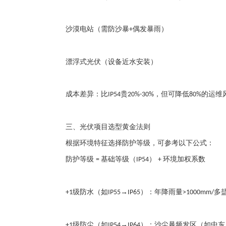
沙漠电站（需防沙暴
偶发暴雨）
+
漂浮式光伏（设备近水安装）
成本差异：比
贵
，但可降低
的运维
IP54
20%-30%
80%
三、光伏项目选型黄金法则
根据环境特征选择防护等级，可参考以下公式：
防护等级
基础等级（
）
环境加权系数
=
IP54
+
级防水（如
→
）：年降雨量
多
+1
IP55
IP65
>1000mm/
级防尘（如
→
）：沙尘暴频发区（如中东
+1
IP54
IP64