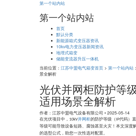
第一个站内站
第一个站内站
页
首页
面
默认分类
导
新能源箱式变压器资讯
航
10kv电力变压器新闻资讯
地埋式箱变
储能变流器升压一体机
当前位置：
江苏中盟电气箱变首页
>
第一个站内站
景全解析
光伏并网柜防护等级怎么选
适用场景全解析
作者：江苏中盟电气设备有限公司
•
2025-05-14
在光伏项目中，
并网柜
的防护等级（
代码）
10kV
IP
等级可能导致设备短路、腐蚀甚至火灾！本文深度
的选型公式，助您一次性选对配置。