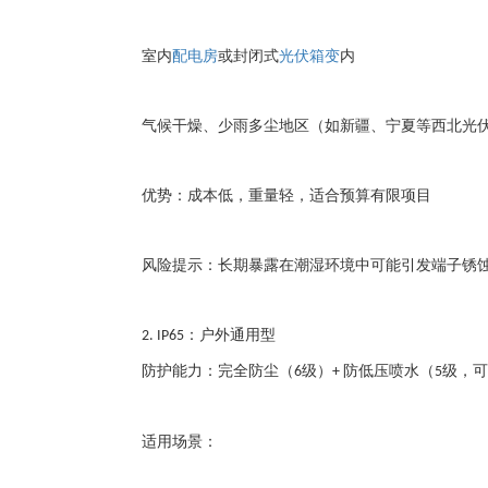
室内
配电房
或封闭式
光伏箱变
内
气候干燥、少雨多尘地区（如新疆、宁夏等西北光
优势：成本低，重量轻，适合预算有限项目
风险提示：长期暴露在潮湿环境中可能引发端子锈
：户外通用型
2. IP65
防护能力：完全防尘（
级）
防低压喷水（
级，可
6
+
5
适用场景：