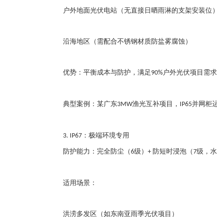
户外地面光伏电站（无直接日晒雨淋的支架安装位
沿海地区（需配合不锈钢材质防盐雾腐蚀）
优势：平衡成本与防护，满足
户外光伏项目需求
90%
典型案例：某广东
渔光互补项目，
并网柜
3MW
IP65
：极端环境专用
3. IP67
防护能力：完全防尘（
级）
防短时浸泡（
级，水
6
+
7
适用场景：
洪涝多发区（如东南亚雨季光伏项目）