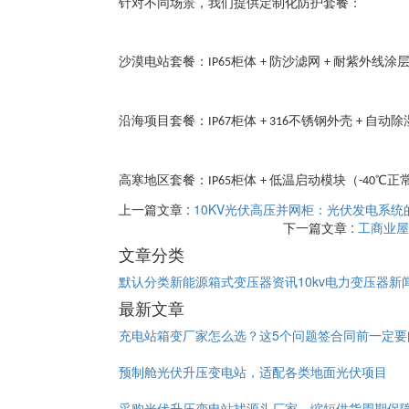
针对不同场景，我们提供定制化防护套餐：
沙漠电站套餐：
柜体
防沙滤网
耐紫外线涂
IP65
+
+
沿海项目套餐：
柜体
不锈钢外壳
自动除
IP67
+ 316
+
高寒地区套餐：
柜体
低温启动模块（
℃正
IP65
+
-40
上一篇文章 :
10KV光伏高压并网柜：光伏发电系统
下一篇文章 :
工商业屋
文章分类
默认分类
新能源箱式变压器资讯
10kv电力变压器新
最新文章
充电站箱变厂家怎么选？这5个问题签合同前一定要
预制舱光伏升压变电站，适配各类地面光伏项目
采购光伏升压变电站找源头厂家，缩短供货周期保