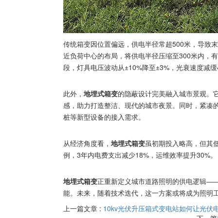
传统箱变因位置偏远，供电半径常超500米，导致
近负荷中心的布局，将供电半径压缩至300米内，
段，灯具电压波动从±10%降至±3%，光衰速度减
此外，
地埋式箱变
的隐蔽设计完美融入城市景观。它
感，助力打造整洁、现代的城市夜景。同时，紧凑
桩等新型设备的接入需求。
从经济角度看，
地埋式箱变
虽初期投入略高，但其
例，3年内电费支出减少18%，运维效率提升30%。
地埋式箱变
正重新定义城市道路照明的供电逻辑——
能。未来，随着技术迭代，这一方案或将成为照明
上一篇文章 :
10kv光伏升压箱式变电站如何让光伏