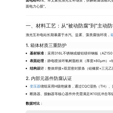
面电站40%
。本文聚焦渔光互补场景，拆解耐腐蚀箱式
面电力心脏”。
一、材料工艺：从“被动防腐”到“主动防
渔光互补电站长期暴露于水汽、盐雾、藻类腐蚀环境，
1. 箱体材质三重防护
基材标准
：采用316L不锈钢或镀铝镁锌钢板（AZ1
表面处理
：静电喷涂环氧树脂粉末（厚度≥80μm）
结构设计
：整体焊接+双层密封胶条（硅橡胶+三元乙
2. 内部元器件防腐认证
变压器
绕组采用H级绝缘漆，通过CQC湿热（TH）、
断路器、接触器等核心器件外壳需满足IK10抗冲击
数据对比
：