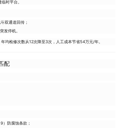
建临时平台。
北斗双通道回传；
免突发停机。
年均检修次数从12次降至3次，人工成本节省54万元/年。
匹配
019）防腐蚀条款；