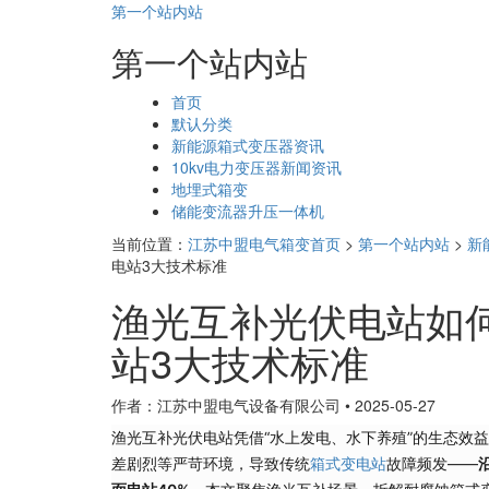
第一个站内站
第一个站内站
页
首页
面
默认分类
导
新能源箱式变压器资讯
航
10kv电力变压器新闻资讯
地埋式箱变
储能变流器升压一体机
当前位置：
江苏中盟电气箱变首页
>
第一个站内站
>
新
电站3大技术标准​
渔光互补光伏电站如
站3大技术标准​
作者：江苏中盟电气设备有限公司
•
2025-05-27
渔光互补光伏电站凭借“水上发电、水下养殖”的生态效
差剧烈等严苛环境，导致传统
箱式变电站
故障频发——