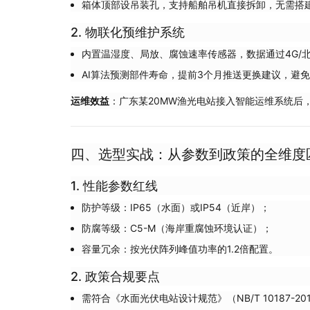
箱体顶部设吊装孔，支持船舶吊机直接拆卸，无需搭
2. 物联化预维护系统
内置温湿度、局放、腐蚀速率传感器，数据通过4G/
AI算法预测部件寿命，提前3个月推送更换建议，避
运维效益
：广东某20MW渔光电站接入智能运维系统后，
四、选型实战：从参数到政策的全维度
1. 性能参数红线
防护等级：IP65（水面）或IP54（近岸）；
防腐等级：C5-M（海岸重腐蚀环境认证）；
容量冗余：按光伏阵列峰值功率的1.2倍配置。
2. 政策合规要点
需符合《水面光伏电站设计规范》（NB/T 10187-2