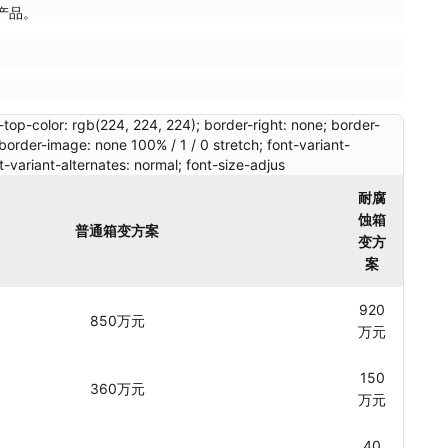
产品。
top-color: rgb(224, 224, 224); border-right: none; border-
border-image: none 100% / 1 / 0 stretch; font-variant-
t-variant-alternates: normal; font-size-adjus
耐腐
蚀箱
普通箱变方案
变方
案
920
850万元
万元
150
360万元
万元
40