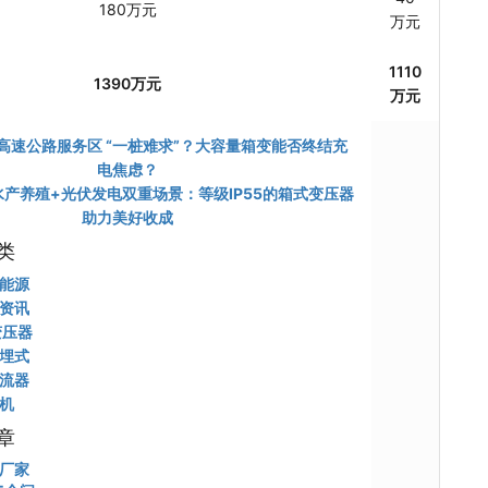
180万元
万元
1110
1390万元
万元
高速公路服务区 “一桩难求”？大容量箱变能否终结充
电焦虑？
水产养殖+光伏发电双重场景：等级IP55的箱式变压器
助力美好收成​
类
能源
资讯
变压器
埋式
流器
机
章
厂家