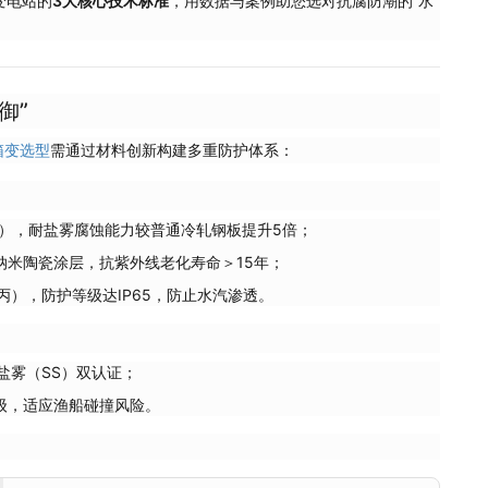
变电站的
3大核心技术标准
，用数据与案例助您选对抗腐防潮的“水
御”
箱变选型
需通过材料创新构建多重防护体系：
50），耐盐雾腐蚀能力较普通冷轧钢板提升5倍；
+纳米陶瓷涂层，抗紫外线老化寿命＞15年；
丙），防护等级达IP65，防止水汽渗透。
盐雾（SS）双认证；
等级，适应渔船碰撞风险。